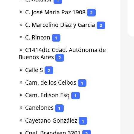
⚬
C. José María Paz 1908
2
⚬
C. Marcelino Diaz y Garcia
2
⚬
C. Rincon
1
⚬
C1414dtc Cdad. Autónoma de
Buenos Aires
2
⚬
Calle S
2
⚬
Cam. de los Ceibos
1
⚬
Cam. Edison Esq
1
⚬
Canelones
1
⚬
Cayetano González
1
⚬
Cnel. Brandsen 3201
2