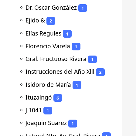
⚬
Dr. Oscar González
1
⚬
Ejido &
2
⚬
Elías Regules
1
⚬
Florencio Varela
1
⚬
Gral. Fructuoso Rivera
1
⚬
Instrucciones del Año Xlll
2
⚬
Isidoro de María
1
⚬
Ituzaingó
6
⚬
J 1041
1
⚬
Joaquin Suarez
1
⚬
Lateral Nte. Av. Gral. Rivera