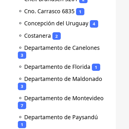
⚬
Cno. Carrasco 6835
1
⚬
Concepción del Uruguay
4
⚬
Costanera
2
⚬
Departamento de Canelones
3
⚬
Departamento de Florida
1
⚬
Departamento de Maldonado
3
⚬
Departamento de Montevideo
7
⚬
Departamento de Paysandú
1