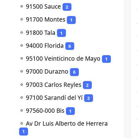
⚬
91500 Sauce
2
⚬
91700 Montes
1
⚬
91800 Tala
1
⚬
94000 Florida
6
⚬
95100 Veinticinco de Mayo
1
⚬
97000 Durazno
6
⚬
97003 Carlos Reyles
2
⚬
97100 Sarandí del Yí
2
⚬
97560-000 Bis
1
⚬
Av Dr Luis Alberto de Herrera
1