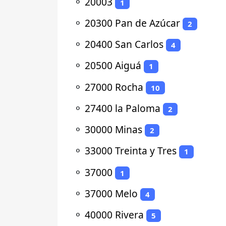
⚬
20003
1
⚬
20300 Pan de Azúcar
2
⚬
20400 San Carlos
4
⚬
20500 Aiguá
1
⚬
27000 Rocha
10
⚬
27400 la Paloma
2
⚬
30000 Minas
2
⚬
33000 Treinta y Tres
1
⚬
37000
1
⚬
37000 Melo
4
⚬
40000 Rivera
5