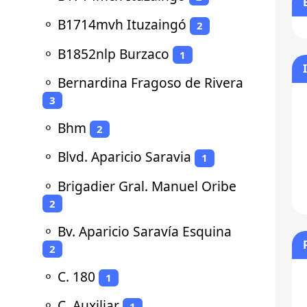
⚬
B1714mvh Ituzaingó
2
⚬
B1852nlp Burzaco
1
⚬
Bernardina Fragoso de Rivera
3
⚬
Bhm
2
⚬
Blvd. Aparicio Saravia
1
⚬
Brigadier Gral. Manuel Oribe
2
⚬
Bv. Aparicio Saravía Esquina
2
⚬
C. 180
1
⚬
C. Auxiliar
1