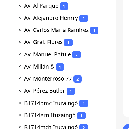
⚬
Av. Al Parque
1
⚬
Av. Alejandro Henrry
1
⚬
Av. Carlos María Ramírez
1
⚬
Av. Gral. Flores
1
⚬
Av. Manuel Patule
2
⚬
Av. Millán &
1
⚬
Av. Monterroso 77
2
⚬
Av. Pérez Butler
1
⚬
B1714dmc Ituzaingó
1
⚬
B1714ern Ituzaingó
1
⚬
B1714mch Ituzaingó
2