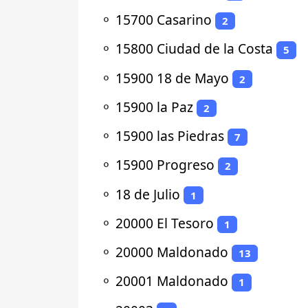
⚬
15700 Casarino
2
⚬
15800 Ciudad de la Costa
5
⚬
15900 18 de Mayo
2
⚬
15900 la Paz
2
⚬
15900 las Piedras
7
⚬
15900 Progreso
2
⚬
18 de Julio
1
⚬
20000 El Tesoro
1
⚬
20000 Maldonado
13
⚬
20001 Maldonado
1