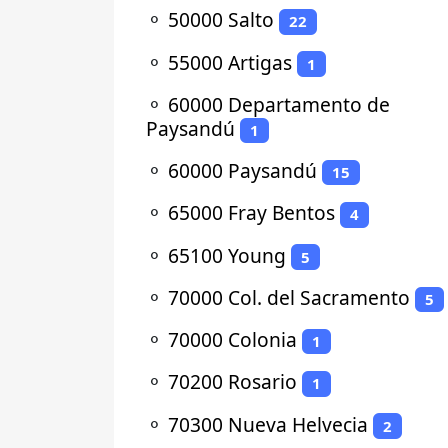
⚬
50000 Salto
22
⚬
55000 Artigas
1
⚬
60000 Departamento de
Paysandú
1
⚬
60000 Paysandú
15
⚬
65000 Fray Bentos
4
⚬
65100 Young
5
⚬
70000 Col. del Sacramento
5
⚬
70000 Colonia
1
⚬
70200 Rosario
1
⚬
70300 Nueva Helvecia
2