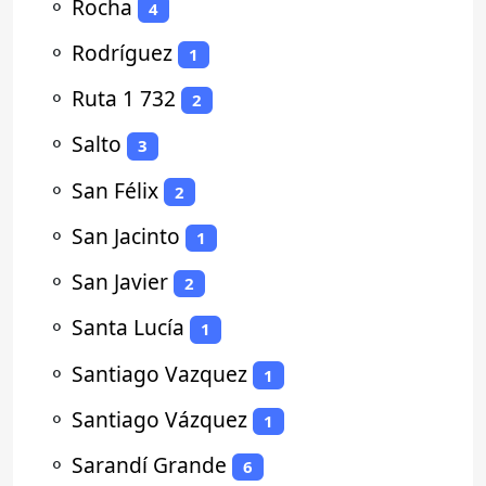
⚬
Rocha
4
⚬
Rodríguez
1
⚬
Ruta 1 732
2
⚬
Salto
3
⚬
San Félix
2
⚬
San Jacinto
1
⚬
San Javier
2
⚬
Santa Lucía
1
⚬
Santiago Vazquez
1
⚬
Santiago Vázquez
1
⚬
Sarandí Grande
6