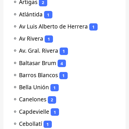
⚬
Artigas
2
⚬
Atlántida
1
⚬
Av Luis Alberto de Herrera
1
⚬
Av Rivera
1
⚬
Av. Gral. Rivera
1
⚬
Baltasar Brum
4
⚬
Barros Blancos
1
⚬
Bella Unión
1
⚬
Canelones
2
⚬
Capdevielle
1
⚬
Cebollatí
1