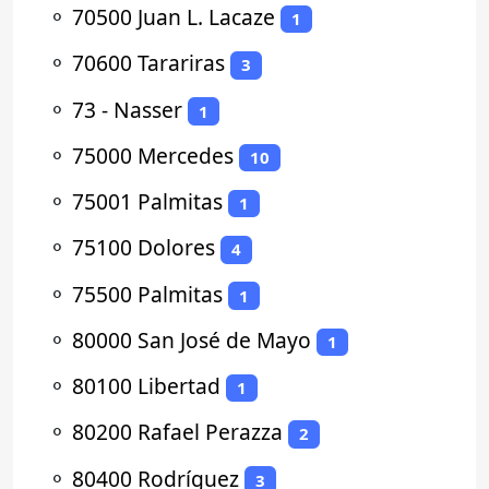
⚬
70500 Juan L. Lacaze
1
⚬
70600 Tarariras
3
⚬
73 - Nasser
1
⚬
75000 Mercedes
10
⚬
75001 Palmitas
1
⚬
75100 Dolores
4
⚬
75500 Palmitas
1
⚬
80000 San José de Mayo
1
⚬
80100 Libertad
1
⚬
80200 Rafael Perazza
2
⚬
80400 Rodríguez
3