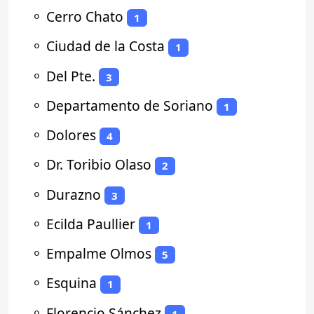
⚬
Cerro Chato
1
⚬
Ciudad de la Costa
1
⚬
Del Pte.
3
⚬
Departamento de Soriano
1
⚬
Dolores
4
⚬
Dr. Toribio Olaso
2
⚬
Durazno
3
⚬
Ecilda Paullier
1
⚬
Empalme Olmos
5
⚬
Esquina
1
⚬
Florencio Sánchez
1