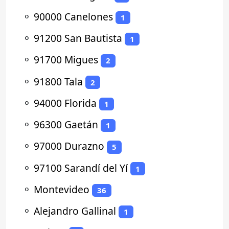
⚬
90000 Canelones
1
⚬
91200 San Bautista
1
⚬
91700 Migues
2
⚬
91800 Tala
2
⚬
94000 Florida
1
⚬
96300 Gaetán
1
⚬
97000 Durazno
5
⚬
97100 Sarandí del Yí
1
⚬
Montevideo
36
⚬
Alejandro Gallinal
1