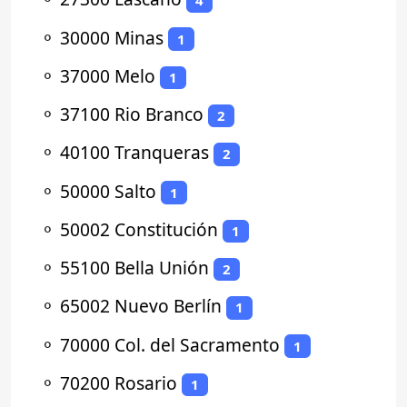
4
⚬
30000 Minas
1
⚬
37000 Melo
1
⚬
37100 Rio Branco
2
⚬
40100 Tranqueras
2
⚬
50000 Salto
1
⚬
50002 Constitución
1
⚬
55100 Bella Unión
2
⚬
65002 Nuevo Berlín
1
⚬
70000 Col. del Sacramento
1
⚬
70200 Rosario
1