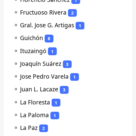
⚬
Fructuoso Rivera
2
⚬
Gral. Jose G. Artigas
1
⚬
Guichón
8
⚬
Ituzaingó
1
⚬
Joaquín Suárez
3
⚬
Jose Pedro Varela
1
⚬
Juan L. Lacaze
3
⚬
La Floresta
1
⚬
La Paloma
1
⚬
La Paz
2