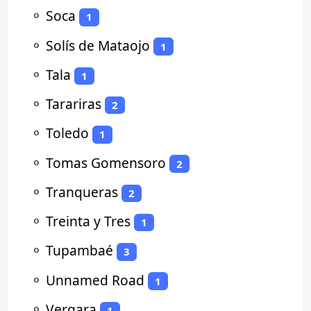
⚬
Soca
1
⚬
Solís de Mataojo
1
⚬
Tala
1
⚬
Tarariras
2
⚬
Toledo
1
⚬
Tomas Gomensoro
2
⚬
Tranqueras
2
⚬
Treinta y Tres
1
⚬
Tupambaé
3
⚬
Unnamed Road
1
⚬
Vergara
1