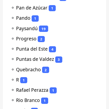
⚬
Pan de Azúcar
1
⚬
Pando
1
⚬
Paysandú
19
⚬
Progreso
2
⚬
Punta del Este
4
⚬
Puntas de Valdez
3
⚬
Quebracho
2
⚬
R
1
⚬
Rafael Perazza
1
⚬
Rio Branco
1