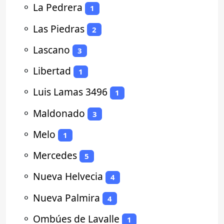
⚬
La Pedrera
1
⚬
Las Piedras
2
⚬
Lascano
3
⚬
Libertad
1
⚬
Luis Lamas 3496
1
⚬
Maldonado
3
⚬
Melo
1
⚬
Mercedes
5
⚬
Nueva Helvecia
4
⚬
Nueva Palmira
4
⚬
Ombúes de Lavalle
1