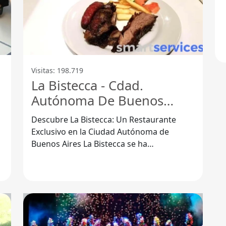
Visitas: 198.719
La Bistecca - Cdad.
Autónoma De Buenos
Aires
Descubre La Bistecca: Un Restaurante
Exclusivo en la Ciudad Autónoma de
Buenos Aires La Bistecca se ha
consolidado como uno de los destinos
gastronómicos más