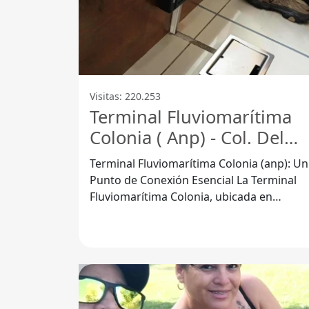
Visitas: 220.253
Terminal Fluviomarítima
Colonia ( Anp) - Col. Del
Sacramento
Terminal Fluviomarítima Colonia (anp): Un
Punto de Conexión Esencial La Terminal
Fluviomarítima Colonia, ubicada en
Colonia del Sacramento, es una moderna