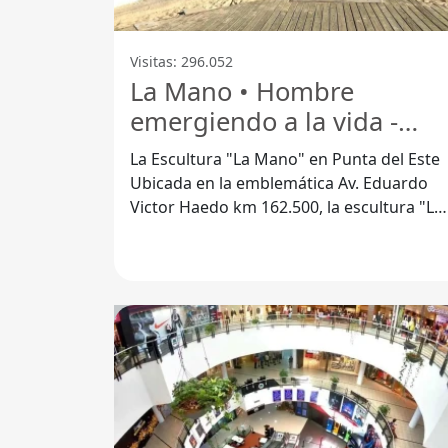
Visitas: 296.052
La Mano • Hombre
emergiendo a la vida -
Punta Del Este
La Escultura "La Mano" en Punta del Este
Ubicada en la emblemática Av. Eduardo
Victor Haedo km 162.500, la escultura "La
Mano" o "Hombre emergiendo a la vida