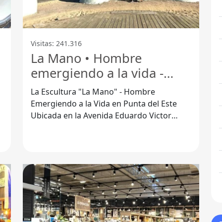
Visitas: 241.316
La Mano • Hombre
emergiendo a la vida -
Punta Del Este
La Escultura "La Mano" - Hombre
Emergiendo a la Vida en Punta del Este
Ubicada en la Avenida Eduardo Victor
Haedo, km 162.500, la escultura "La Mano"
es una