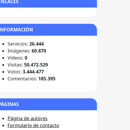
ENLACES
INFORMACIÓN
Servicios:
26.444
Imágenes:
60.870
Videos:
0
Visitas:
50.472.529
Votos:
3.444.477
Comentarios:
185.395
PÁGINAS
Página de autores
Formulario de contacto