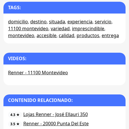
TAGS:
domicilio
,
destino
,
situada
,
experiencia
,
servicio
,
11100 montevideo
,
variedad
,
imprescindible
,
montevideo
,
accesible
,
calidad
,
productos
,
entrega
VIDEOS:
Renner - 11100 Montevideo
CONTENIDO RELACIONADO:
Lojas Renner - José Ellauri 350
4.3 ★
Renner - 20000 Punta Del Este
3.5 ★