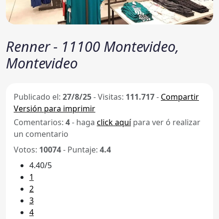
Renner - 11100 Montevideo,
Montevideo
Publicado el:
27/8/25
-
Visitas:
111.717
-
Compartir
Versión para imprimir
Comentarios:
4
- haga
click aquí
para ver ó realizar
un comentario
Votos:
10074
- Puntaje:
4.4
4.40/5
1
2
3
4