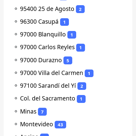
⚬
95400 25 de Agosto
2
⚬
96300 Casupá
1
⚬
97000 Blanquillo
1
⚬
97000 Carlos Reyles
1
⚬
97000 Durazno
5
⚬
97000 Villa del Carmen
1
⚬
97100 Sarandí del Yí
2
⚬
Col. del Sacramento
1
⚬
Minas
7
⚬
Montevideo
43