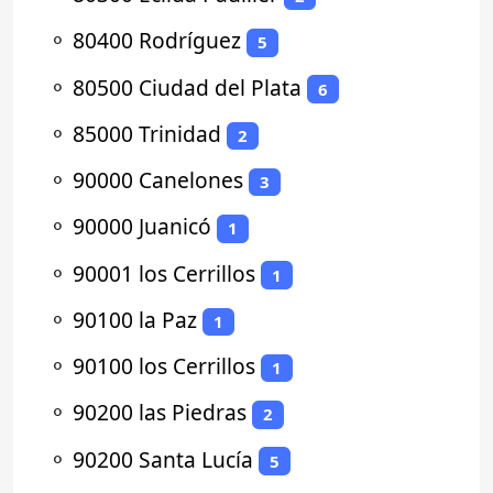
⚬
80400 Rodríguez
5
⚬
80500 Ciudad del Plata
6
⚬
85000 Trinidad
2
⚬
90000 Canelones
3
⚬
90000 Juanicó
1
⚬
90001 los Cerrillos
1
⚬
90100 la Paz
1
⚬
90100 los Cerrillos
1
⚬
90200 las Piedras
2
⚬
90200 Santa Lucía
5