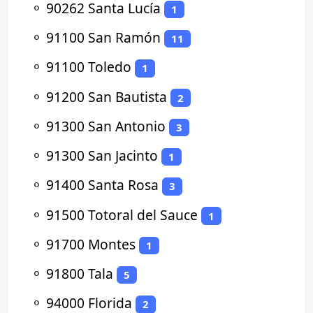
⚬
90262 Santa Lucía
1
⚬
91100 San Ramón
11
⚬
91100 Toledo
1
⚬
91200 San Bautista
2
⚬
91300 San Antonio
3
⚬
91300 San Jacinto
1
⚬
91400 Santa Rosa
3
⚬
91500 Totoral del Sauce
1
⚬
91700 Montes
1
⚬
91800 Tala
5
⚬
94000 Florida
2