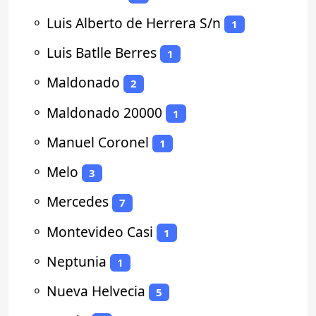
⚬
Luis Alberto de Herrera S/n
1
⚬
Luis Batlle Berres
1
⚬
Maldonado
2
⚬
Maldonado 20000
1
⚬
Manuel Coronel
1
⚬
Melo
3
⚬
Mercedes
7
⚬
Montevideo Casi
1
⚬
Neptunia
1
⚬
Nueva Helvecia
5