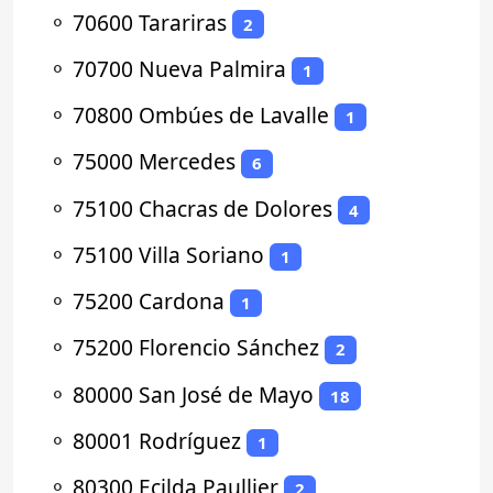
⚬
70600 Tarariras
2
⚬
70700 Nueva Palmira
1
⚬
70800 Ombúes de Lavalle
1
⚬
75000 Mercedes
6
⚬
75100 Chacras de Dolores
4
⚬
75100 Villa Soriano
1
⚬
75200 Cardona
1
⚬
75200 Florencio Sánchez
2
⚬
80000 San José de Mayo
18
⚬
80001 Rodríguez
1
⚬
80300 Ecilda Paullier
2