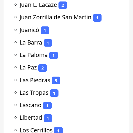
⚬
Juan L. Lacaze
2
⚬
Juan Zorrilla de San Martin
1
⚬
Juanicó
1
⚬
La Barra
1
⚬
La Paloma
1
⚬
La Paz
2
⚬
Las Piedras
5
⚬
Las Tropas
1
⚬
Lascano
1
⚬
Libertad
1
⚬
Los Cerrillos
1