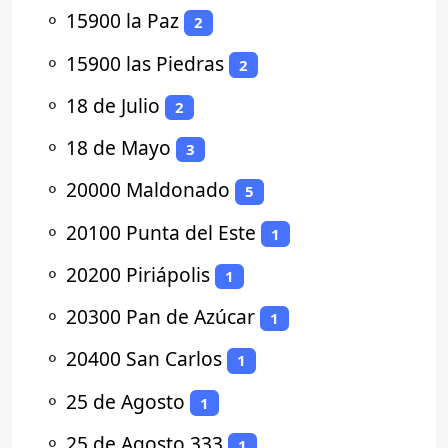
⚬
15900 la Paz
2
⚬
15900 las Piedras
2
⚬
18 de Julio
2
⚬
18 de Mayo
3
⚬
20000 Maldonado
5
⚬
20100 Punta del Este
1
⚬
20200 Piriápolis
1
⚬
20300 Pan de Azúcar
1
⚬
20400 San Carlos
1
⚬
25 de Agosto
1
⚬
25 de Agosto 333
1