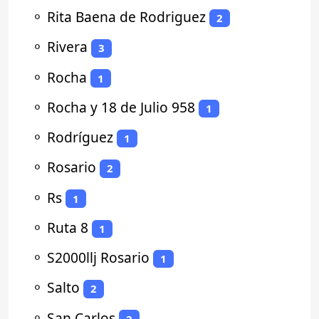
⚬
Rita Baena de Rodriguez
2
⚬
Rivera
3
⚬
Rocha
1
⚬
Rocha y 18 de Julio 958
1
⚬
Rodríguez
1
⚬
Rosario
2
⚬
Rs
1
⚬
Ruta 8
1
⚬
S2000llj Rosario
1
⚬
Salto
2
⚬
San Carlos
2