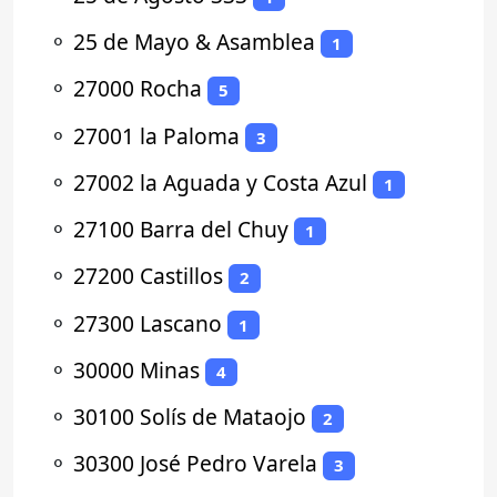
⚬
25 de Mayo & Asamblea
1
⚬
27000 Rocha
5
⚬
27001 la Paloma
3
⚬
27002 la Aguada y Costa Azul
1
⚬
27100 Barra del Chuy
1
⚬
27200 Castillos
2
⚬
27300 Lascano
1
⚬
30000 Minas
4
⚬
30100 Solís de Mataojo
2
⚬
30300 José Pedro Varela
3