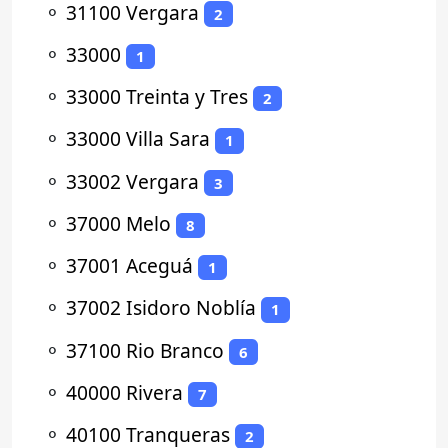
⚬
31100 Vergara
2
⚬
33000
1
⚬
33000 Treinta y Tres
2
⚬
33000 Villa Sara
1
⚬
33002 Vergara
3
⚬
37000 Melo
8
⚬
37001 Aceguá
1
⚬
37002 Isidoro Noblía
1
⚬
37100 Rio Branco
6
⚬
40000 Rivera
7
⚬
40100 Tranqueras
2