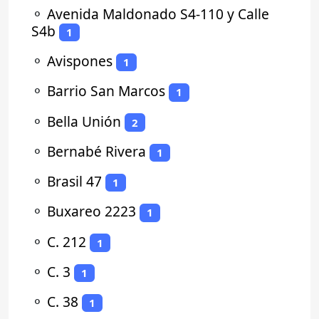
⚬
Avenida Maldonado S4-110 y Calle
S4b
1
⚬
Avispones
1
⚬
Barrio San Marcos
1
⚬
Bella Unión
2
⚬
Bernabé Rivera
1
⚬
Brasil 47
1
⚬
Buxareo 2223
1
⚬
C. 212
1
⚬
C. 3
1
⚬
C. 38
1