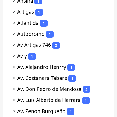
⚬
Ansina
1
⚬
Artigas
1
⚬
Atlántida
1
⚬
Autodromo
1
⚬
Av Artigas 746
2
⚬
Av y
1
⚬
Av. Alejandro Henrry
1
⚬
Av. Costanera Tabaré
1
⚬
Av. Don Pedro de Mendoza
2
⚬
Av. Luis Alberto de Herrera
1
⚬
Av. Zenon Burgueño
1