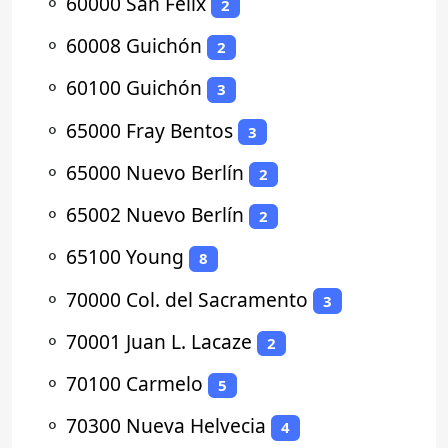
⚬
60000 San Félix
2
⚬
60008 Guichón
2
⚬
60100 Guichón
3
⚬
65000 Fray Bentos
3
⚬
65000 Nuevo Berlín
2
⚬
65002 Nuevo Berlín
2
⚬
65100 Young
8
⚬
70000 Col. del Sacramento
3
⚬
70001 Juan L. Lacaze
2
⚬
70100 Carmelo
5
⚬
70300 Nueva Helvecia
4