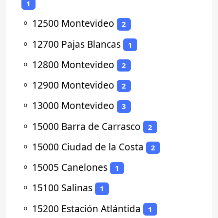
1
⚬
12500 Montevideo
2
⚬
12700 Pajas Blancas
1
⚬
12800 Montevideo
2
⚬
12900 Montevideo
2
⚬
13000 Montevideo
3
⚬
15000 Barra de Carrasco
2
⚬
15000 Ciudad de la Costa
2
⚬
15005 Canelones
1
⚬
15100 Salinas
1
⚬
15200 Estación Atlántida
1