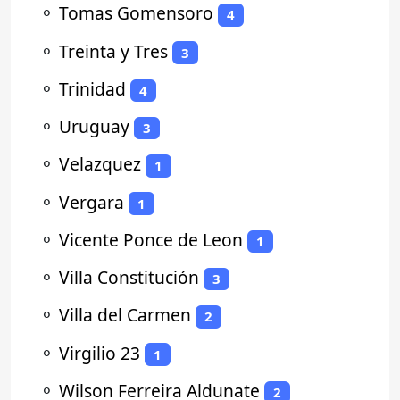
⚬
Tomas Gomensoro
4
⚬
Treinta y Tres
3
⚬
Trinidad
4
⚬
Uruguay
3
⚬
Velazquez
1
⚬
Vergara
1
⚬
Vicente Ponce de Leon
1
⚬
Villa Constitución
3
⚬
Villa del Carmen
2
⚬
Virgilio 23
1
⚬
Wilson Ferreira Aldunate
2