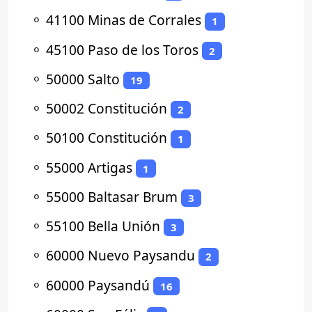
⚬
41100 Minas de Corrales
1
⚬
45100 Paso de los Toros
2
⚬
50000 Salto
19
⚬
50002 Constitución
2
⚬
50100 Constitución
1
⚬
55000 Artigas
1
⚬
55000 Baltasar Brum
3
⚬
55100 Bella Unión
3
⚬
60000 Nuevo Paysandu
2
⚬
60000 Paysandú
16