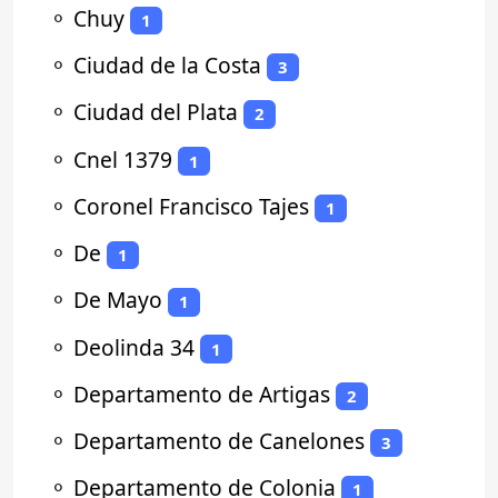
⚬
Chuy
1
⚬
Ciudad de la Costa
3
⚬
Ciudad del Plata
2
⚬
Cnel 1379
1
⚬
Coronel Francisco Tajes
1
⚬
De
1
⚬
De Mayo
1
⚬
Deolinda 34
1
⚬
Departamento de Artigas
2
⚬
Departamento de Canelones
3
⚬
Departamento de Colonia
1