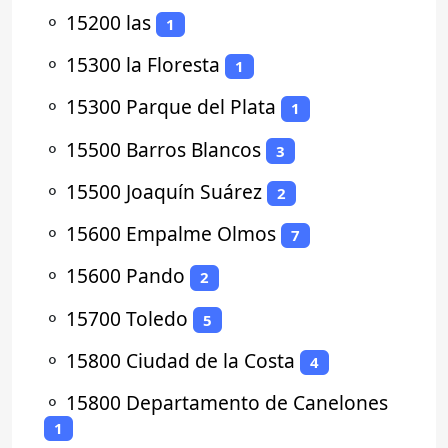
⚬
15200 las
1
⚬
15300 la Floresta
1
⚬
15300 Parque del Plata
1
⚬
15500 Barros Blancos
3
⚬
15500 Joaquín Suárez
2
⚬
15600 Empalme Olmos
7
⚬
15600 Pando
2
⚬
15700 Toledo
5
⚬
15800 Ciudad de la Costa
4
⚬
15800 Departamento de Canelones
1