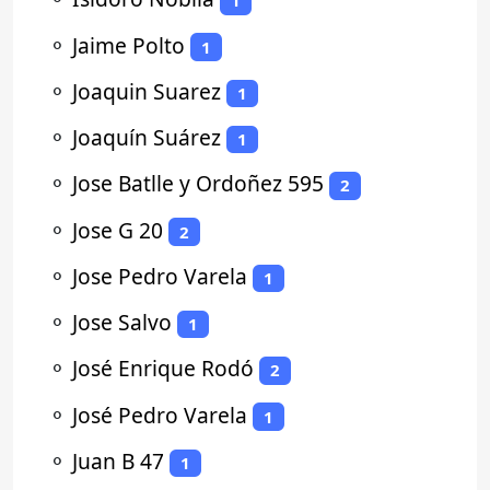
1
⚬
Jaime Polto
1
⚬
Joaquin Suarez
1
⚬
Joaquín Suárez
1
⚬
Jose Batlle y Ordoñez 595
2
⚬
Jose G 20
2
⚬
Jose Pedro Varela
1
⚬
Jose Salvo
1
⚬
José Enrique Rodó
2
⚬
José Pedro Varela
1
⚬
Juan B 47
1