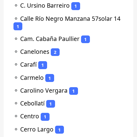
⚬
C. Ursino Barreiro
1
⚬
Calle Río Negro Manzana 57solar 14
1
⚬
Cam. Cabaña Paullier
1
⚬
Canelones
2
⚬
Carafí
1
⚬
Carmelo
1
⚬
Carolino Vergara
1
⚬
Cebollatí
1
⚬
Centro
1
⚬
Cerro Largo
1