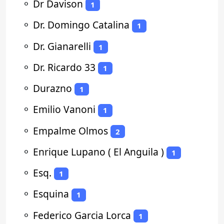
⚬
Dr Davison
1
⚬
Dr. Domingo Catalina
1
⚬
Dr. Gianarelli
1
⚬
Dr. Ricardo 33
1
⚬
Durazno
1
⚬
Emilio Vanoni
1
⚬
Empalme Olmos
2
⚬
Enrique Lupano ( El Anguila )
1
⚬
Esq.
1
⚬
Esquina
1
⚬
Federico Garcia Lorca
1