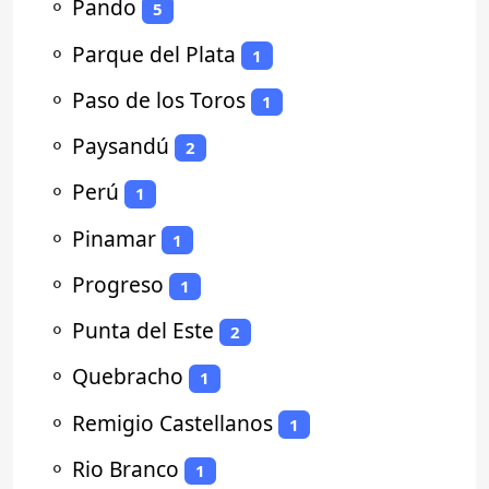
⚬
Pando
5
⚬
Parque del Plata
1
⚬
Paso de los Toros
1
⚬
Paysandú
2
⚬
Perú
1
⚬
Pinamar
1
⚬
Progreso
1
⚬
Punta del Este
2
⚬
Quebracho
1
⚬
Remigio Castellanos
1
⚬
Rio Branco
1