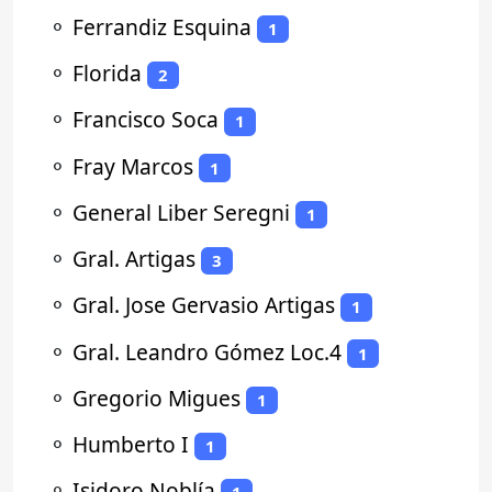
⚬
Ferrandiz Esquina
1
⚬
Florida
2
⚬
Francisco Soca
1
⚬
Fray Marcos
1
⚬
General Liber Seregni
1
⚬
Gral. Artigas
3
⚬
Gral. Jose Gervasio Artigas
1
⚬
Gral. Leandro Gómez Loc.4
1
⚬
Gregorio Migues
1
⚬
Humberto I
1
⚬
Isidoro Noblía