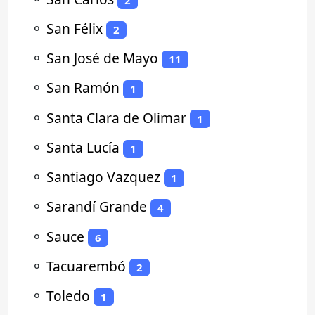
⚬
San Félix
2
⚬
San José de Mayo
11
⚬
San Ramón
1
⚬
Santa Clara de Olimar
1
⚬
Santa Lucía
1
⚬
Santiago Vazquez
1
⚬
Sarandí Grande
4
⚬
Sauce
6
⚬
Tacuarembó
2
⚬
Toledo
1