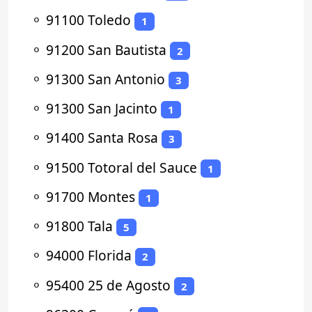
⚬
91100 Toledo
1
⚬
91200 San Bautista
2
⚬
91300 San Antonio
3
⚬
91300 San Jacinto
1
⚬
91400 Santa Rosa
3
⚬
91500 Totoral del Sauce
1
⚬
91700 Montes
1
⚬
91800 Tala
5
⚬
94000 Florida
2
⚬
95400 25 de Agosto
2