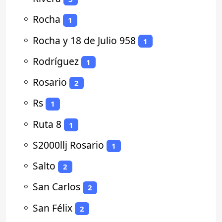
⚬
Rocha
1
⚬
Rocha y 18 de Julio 958
1
⚬
Rodríguez
1
⚬
Rosario
2
⚬
Rs
1
⚬
Ruta 8
1
⚬
S2000llj Rosario
1
⚬
Salto
2
⚬
San Carlos
2
⚬
San Félix
2