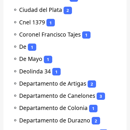
⚬
Ciudad del Plata
2
⚬
Cnel 1379
1
⚬
Coronel Francisco Tajes
1
⚬
De
1
⚬
De Mayo
1
⚬
Deolinda 34
1
⚬
Departamento de Artigas
2
⚬
Departamento de Canelones
3
⚬
Departamento de Colonia
1
⚬
Departamento de Durazno
2