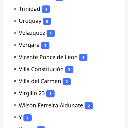
⚬
Trinidad
4
⚬
Uruguay
3
⚬
Velazquez
1
⚬
Vergara
1
⚬
Vicente Ponce de Leon
1
⚬
Villa Constitución
3
⚬
Villa del Carmen
2
⚬
Virgilio 23
1
⚬
Wilson Ferreira Aldunate
2
⚬
Y
1