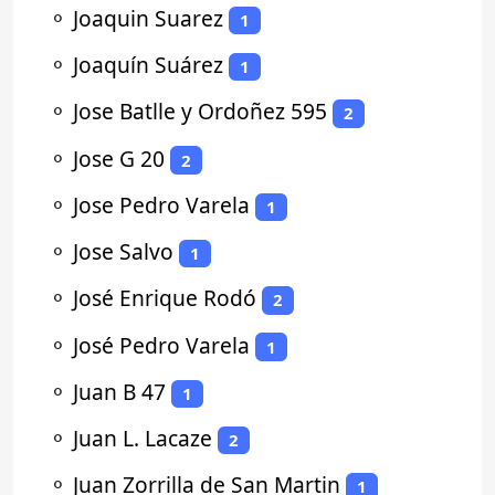
⚬
Joaquin Suarez
1
⚬
Joaquín Suárez
1
⚬
Jose Batlle y Ordoñez 595
2
⚬
Jose G 20
2
⚬
Jose Pedro Varela
1
⚬
Jose Salvo
1
⚬
José Enrique Rodó
2
⚬
José Pedro Varela
1
⚬
Juan B 47
1
⚬
Juan L. Lacaze
2
⚬
Juan Zorrilla de San Martin
1