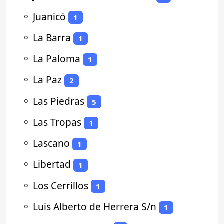
⚬
Juanicó
1
⚬
La Barra
1
⚬
La Paloma
1
⚬
La Paz
2
⚬
Las Piedras
5
⚬
Las Tropas
1
⚬
Lascano
1
⚬
Libertad
1
⚬
Los Cerrillos
1
⚬
Luis Alberto de Herrera S/n
1