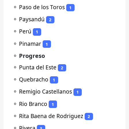
⚬
Paso de los Toros
1
⚬
Paysandú
2
⚬
Perú
1
⚬
Pinamar
1
⚬
Progreso
⚬
Punta del Este
2
⚬
Quebracho
1
⚬
Remigio Castellanos
1
⚬
Rio Branco
1
⚬
Rita Baena de Rodriguez
2
⚬
Rivera
3