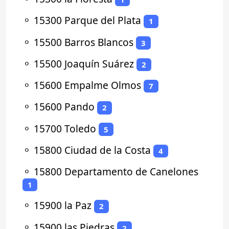
⚬
15300 Parque del Plata
1
⚬
15500 Barros Blancos
3
⚬
15500 Joaquín Suárez
2
⚬
15600 Empalme Olmos
7
⚬
15600 Pando
2
⚬
15700 Toledo
5
⚬
15800 Ciudad de la Costa
4
⚬
15800 Departamento de Canelones
1
⚬
15900 la Paz
2
⚬
15900 las Piedras
2