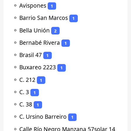
⚬
Avispones
1
⚬
Barrio San Marcos
1
⚬
Bella Unión
2
⚬
Bernabé Rivera
1
⚬
Brasil 47
1
⚬
Buxareo 2223
1
⚬
C. 212
1
⚬
C. 3
1
⚬
C. 38
1
⚬
C. Ursino Barreiro
1
⚬
Calle Río Negro Manzana 57solar 14