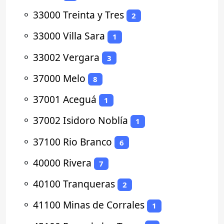
⚬
33000 Treinta y Tres
2
⚬
33000 Villa Sara
1
⚬
33002 Vergara
3
⚬
37000 Melo
8
⚬
37001 Aceguá
1
⚬
37002 Isidoro Noblía
1
⚬
37100 Rio Branco
6
⚬
40000 Rivera
7
⚬
40100 Tranqueras
2
⚬
41100 Minas de Corrales
1