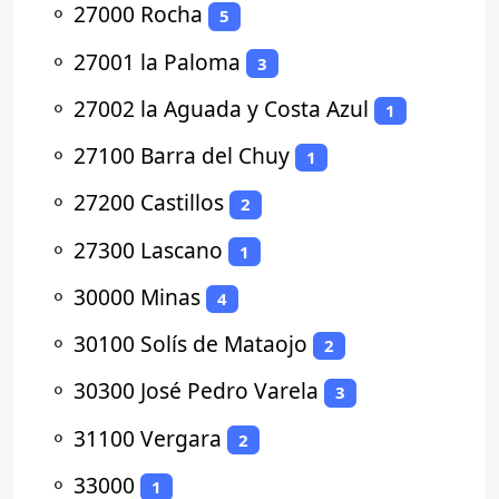
⚬
27000 Rocha
5
⚬
27001 la Paloma
3
⚬
27002 la Aguada y Costa Azul
1
⚬
27100 Barra del Chuy
1
⚬
27200 Castillos
2
⚬
27300 Lascano
1
⚬
30000 Minas
4
⚬
30100 Solís de Mataojo
2
⚬
30300 José Pedro Varela
3
⚬
31100 Vergara
2
⚬
33000
1