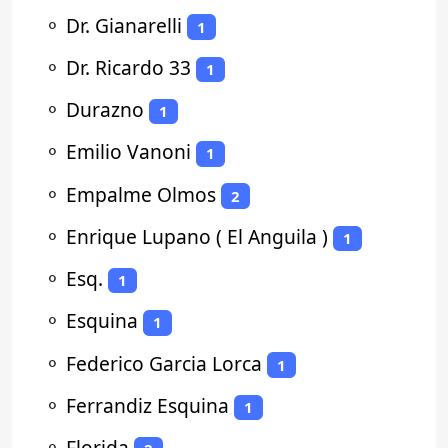
⚬
Dr. Gianarelli
1
⚬
Dr. Ricardo 33
1
⚬
Durazno
1
⚬
Emilio Vanoni
1
⚬
Empalme Olmos
2
⚬
Enrique Lupano ( El Anguila )
1
⚬
Esq.
1
⚬
Esquina
1
⚬
Federico Garcia Lorca
1
⚬
Ferrandiz Esquina
1
⚬
Florida