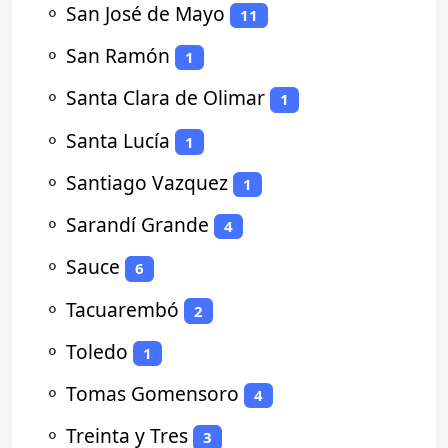
⚬
San José de Mayo
11
⚬
San Ramón
1
⚬
Santa Clara de Olimar
1
⚬
Santa Lucía
1
⚬
Santiago Vazquez
1
⚬
Sarandí Grande
4
⚬
Sauce
6
⚬
Tacuarembó
2
⚬
Toledo
1
⚬
Tomas Gomensoro
4
⚬
Treinta y Tres
3