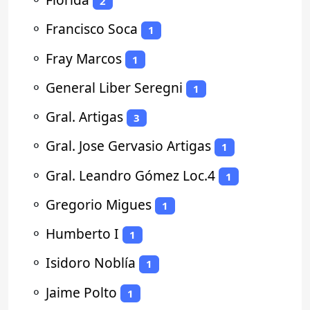
2
⚬
Francisco Soca
1
⚬
Fray Marcos
1
⚬
General Liber Seregni
1
⚬
Gral. Artigas
3
⚬
Gral. Jose Gervasio Artigas
1
⚬
Gral. Leandro Gómez Loc.4
1
⚬
Gregorio Migues
1
⚬
Humberto I
1
⚬
Isidoro Noblía
1
⚬
Jaime Polto
1