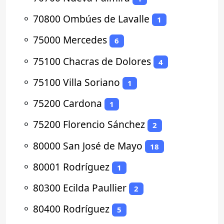
⚬
70800 Ombúes de Lavalle
1
⚬
75000 Mercedes
6
⚬
75100 Chacras de Dolores
4
⚬
75100 Villa Soriano
1
⚬
75200 Cardona
1
⚬
75200 Florencio Sánchez
2
⚬
80000 San José de Mayo
18
⚬
80001 Rodríguez
1
⚬
80300 Ecilda Paullier
2
⚬
80400 Rodríguez
5