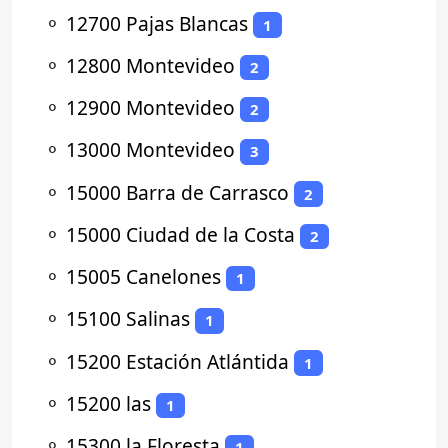
⚬
12700 Pajas Blancas
1
⚬
12800 Montevideo
2
⚬
12900 Montevideo
2
⚬
13000 Montevideo
3
⚬
15000 Barra de Carrasco
2
⚬
15000 Ciudad de la Costa
2
⚬
15005 Canelones
1
⚬
15100 Salinas
1
⚬
15200 Estación Atlántida
1
⚬
15200 las
1
⚬
15300 la Floresta
1