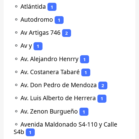
⚬
Atlántida
1
⚬
Autodromo
1
⚬
Av Artigas 746
2
⚬
Av y
1
⚬
Av. Alejandro Henrry
1
⚬
Av. Costanera Tabaré
1
⚬
Av. Don Pedro de Mendoza
2
⚬
Av. Luis Alberto de Herrera
1
⚬
Av. Zenon Burgueño
1
⚬
Avenida Maldonado S4-110 y Calle
S4b
1