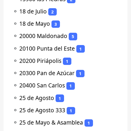
⚬
18 de Julio
2
⚬
18 de Mayo
3
⚬
20000 Maldonado
5
⚬
20100 Punta del Este
1
⚬
20200 Piriápolis
1
⚬
20300 Pan de Azúcar
1
⚬
20400 San Carlos
1
⚬
25 de Agosto
1
⚬
25 de Agosto 333
1
⚬
25 de Mayo & Asamblea
1