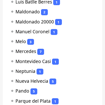
⚬
Luis Batlle Berres
1
⚬
Maldonado
2
⚬
Maldonado 20000
1
⚬
Manuel Coronel
1
⚬
Melo
3
⚬
Mercedes
7
⚬
Montevideo Casi
1
⚬
Neptunia
1
⚬
Nueva Helvecia
5
⚬
Pando
5
⚬
Parque del Plata
1