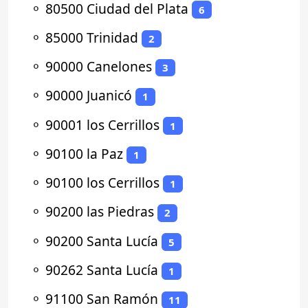
⚬
80500 Ciudad del Plata
6
⚬
85000 Trinidad
2
⚬
90000 Canelones
3
⚬
90000 Juanicó
1
⚬
90001 los Cerrillos
1
⚬
90100 la Paz
1
⚬
90100 los Cerrillos
1
⚬
90200 las Piedras
2
⚬
90200 Santa Lucía
5
⚬
90262 Santa Lucía
1
⚬
91100 San Ramón
11