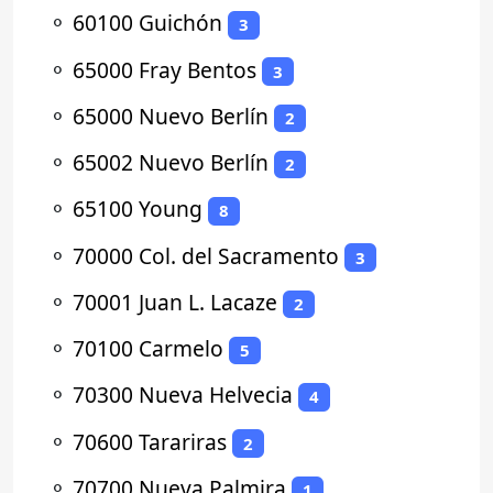
⚬
60100 Guichón
3
⚬
65000 Fray Bentos
3
⚬
65000 Nuevo Berlín
2
⚬
65002 Nuevo Berlín
2
⚬
65100 Young
8
⚬
70000 Col. del Sacramento
3
⚬
70001 Juan L. Lacaze
2
⚬
70100 Carmelo
5
⚬
70300 Nueva Helvecia
4
⚬
70600 Tarariras
2
⚬
70700 Nueva Palmira
1