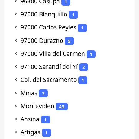
⚬
96300 Casupá
1
⚬
97000 Blanquillo
1
⚬
97000 Carlos Reyles
1
⚬
97000 Durazno
5
⚬
97000 Villa del Carmen
1
⚬
97100 Sarandí del Yí
2
⚬
Col. del Sacramento
1
⚬
Minas
7
⚬
Montevideo
43
⚬
Ansina
1
⚬
Artigas
1