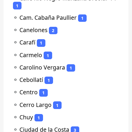
1
⚬
Cam. Cabaña Paullier
1
⚬
Canelones
2
⚬
Carafí
1
⚬
Carmelo
1
⚬
Carolino Vergara
1
⚬
Cebollatí
1
⚬
Centro
1
⚬
Cerro Largo
1
⚬
Chuy
1
⚬
Ciudad de la Costa
3