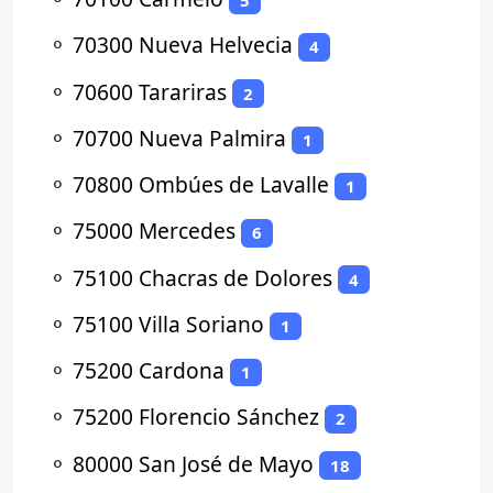
5
⚬
70300 Nueva Helvecia
4
⚬
70600 Tarariras
2
⚬
70700 Nueva Palmira
1
⚬
70800 Ombúes de Lavalle
1
⚬
75000 Mercedes
6
⚬
75100 Chacras de Dolores
4
⚬
75100 Villa Soriano
1
⚬
75200 Cardona
1
⚬
75200 Florencio Sánchez
2
⚬
80000 San José de Mayo
18