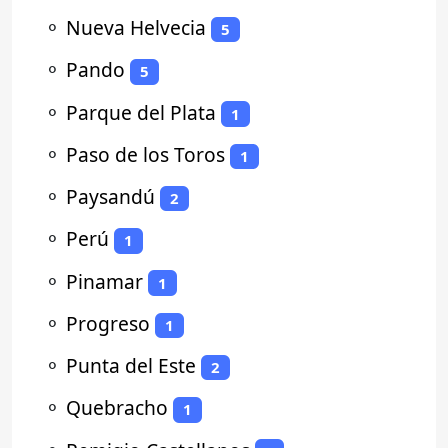
⚬
Nueva Helvecia
5
⚬
Pando
5
⚬
Parque del Plata
1
⚬
Paso de los Toros
1
⚬
Paysandú
2
⚬
Perú
1
⚬
Pinamar
1
⚬
Progreso
1
⚬
Punta del Este
2
⚬
Quebracho
1