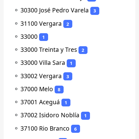
⚬
30300 José Pedro Varela
3
⚬
31100 Vergara
2
⚬
33000
1
⚬
33000 Treinta y Tres
2
⚬
33000 Villa Sara
1
⚬
33002 Vergara
3
⚬
37000 Melo
8
⚬
37001 Aceguá
1
⚬
37002 Isidoro Noblía
1
⚬
37100 Rio Branco
6