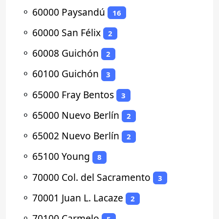
⚬
60000 Paysandú
16
⚬
60000 San Félix
2
⚬
60008 Guichón
2
⚬
60100 Guichón
3
⚬
65000 Fray Bentos
3
⚬
65000 Nuevo Berlín
2
⚬
65002 Nuevo Berlín
2
⚬
65100 Young
8
⚬
70000 Col. del Sacramento
3
⚬
70001 Juan L. Lacaze
2
⚬
70100 Carmelo