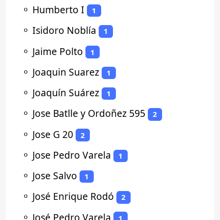
⚬
Humberto I
1
⚬
Isidoro Noblía
1
⚬
Jaime Polto
1
⚬
Joaquin Suarez
1
⚬
Joaquín Suárez
1
⚬
Jose Batlle y Ordoñez 595
2
⚬
Jose G 20
2
⚬
Jose Pedro Varela
1
⚬
Jose Salvo
1
⚬
José Enrique Rodó
2
⚬
José Pedro Varela
1