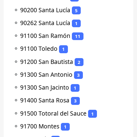
⚬
90200 Santa Lucía
5
⚬
90262 Santa Lucía
1
⚬
91100 San Ramón
11
⚬
91100 Toledo
1
⚬
91200 San Bautista
2
⚬
91300 San Antonio
3
⚬
91300 San Jacinto
1
⚬
91400 Santa Rosa
3
⚬
91500 Totoral del Sauce
1
⚬
91700 Montes
1