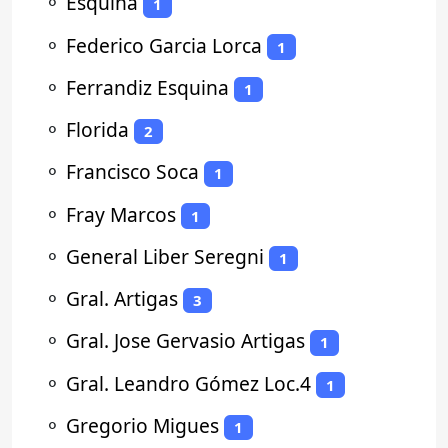
⚬
Esquina
1
⚬
Federico Garcia Lorca
1
⚬
Ferrandiz Esquina
1
⚬
Florida
2
⚬
Francisco Soca
1
⚬
Fray Marcos
1
⚬
General Liber Seregni
1
⚬
Gral. Artigas
3
⚬
Gral. Jose Gervasio Artigas
1
⚬
Gral. Leandro Gómez Loc.4
1
⚬
Gregorio Migues
1