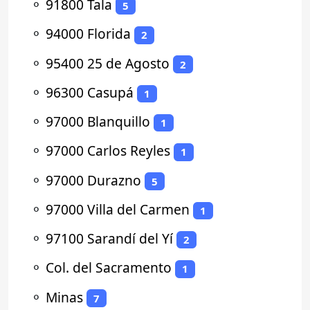
⚬
91800 Tala
5
⚬
94000 Florida
2
⚬
95400 25 de Agosto
2
⚬
96300 Casupá
1
⚬
97000 Blanquillo
1
⚬
97000 Carlos Reyles
1
⚬
97000 Durazno
5
⚬
97000 Villa del Carmen
1
⚬
97100 Sarandí del Yí
2
⚬
Col. del Sacramento
1
⚬
Minas
7