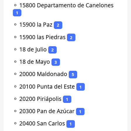
⚬
15800 Departamento de Canelones
1
⚬
15900 la Paz
2
⚬
15900 las Piedras
2
⚬
18 de Julio
2
⚬
18 de Mayo
3
⚬
20000 Maldonado
5
⚬
20100 Punta del Este
1
⚬
20200 Piriápolis
1
⚬
20300 Pan de Azúcar
1
⚬
20400 San Carlos
1