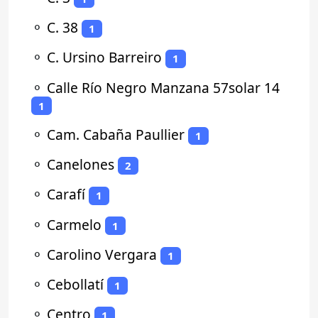
⚬
C. 38
1
⚬
C. Ursino Barreiro
1
⚬
Calle Río Negro Manzana 57solar 14
1
⚬
Cam. Cabaña Paullier
1
⚬
Canelones
2
⚬
Carafí
1
⚬
Carmelo
1
⚬
Carolino Vergara
1
⚬
Cebollatí
1
⚬
Centro
1