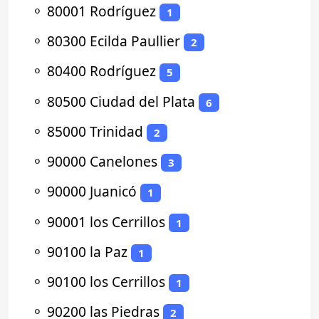
⚬
80001 Rodríguez
1
⚬
80300 Ecilda Paullier
2
⚬
80400 Rodríguez
5
⚬
80500 Ciudad del Plata
6
⚬
85000 Trinidad
2
⚬
90000 Canelones
3
⚬
90000 Juanicó
1
⚬
90001 los Cerrillos
1
⚬
90100 la Paz
1
⚬
90100 los Cerrillos
1
⚬
90200 las Piedras
2