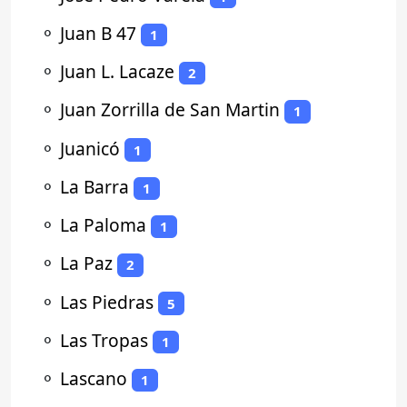
⚬
Juan B 47
1
⚬
Juan L. Lacaze
2
⚬
Juan Zorrilla de San Martin
1
⚬
Juanicó
1
⚬
La Barra
1
⚬
La Paloma
1
⚬
La Paz
2
⚬
Las Piedras
5
⚬
Las Tropas
1
⚬
Lascano
1