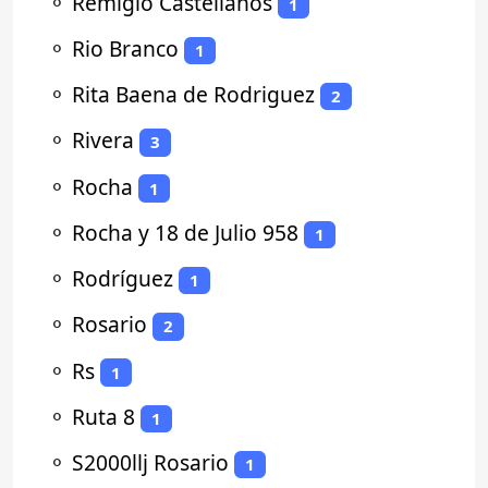
⚬
Remigio Castellanos
1
⚬
Rio Branco
1
⚬
Rita Baena de Rodriguez
2
⚬
Rivera
3
⚬
Rocha
1
⚬
Rocha y 18 de Julio 958
1
⚬
Rodríguez
1
⚬
Rosario
2
⚬
Rs
1
⚬
Ruta 8
1
⚬
S2000llj Rosario
1