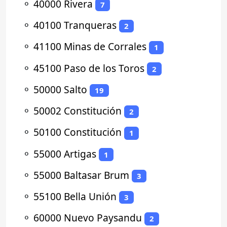
⚬
40000 Rivera
7
⚬
40100 Tranqueras
2
⚬
41100 Minas de Corrales
1
⚬
45100 Paso de los Toros
2
⚬
50000 Salto
19
⚬
50002 Constitución
2
⚬
50100 Constitución
1
⚬
55000 Artigas
1
⚬
55000 Baltasar Brum
3
⚬
55100 Bella Unión
3
⚬
60000 Nuevo Paysandu
2