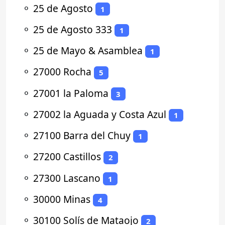
⚬
25 de Agosto
1
⚬
25 de Agosto 333
1
⚬
25 de Mayo & Asamblea
1
⚬
27000 Rocha
5
⚬
27001 la Paloma
3
⚬
27002 la Aguada y Costa Azul
1
⚬
27100 Barra del Chuy
1
⚬
27200 Castillos
2
⚬
27300 Lascano
1
⚬
30000 Minas
4
⚬
30100 Solís de Mataojo
2