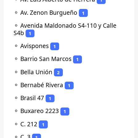
⚬
Av. Zenon Burgueño
1
⚬
Avenida Maldonado S4-110 y Calle
S4b
1
⚬
Avispones
1
⚬
Barrio San Marcos
1
⚬
Bella Unión
2
⚬
Bernabé Rivera
1
⚬
Brasil 47
1
⚬
Buxareo 2223
1
⚬
C. 212
1
⚬
C. 3
1