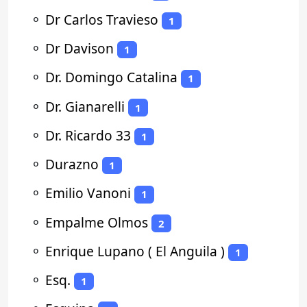
⚬
Dr Carlos Travieso
1
⚬
Dr Davison
1
⚬
Dr. Domingo Catalina
1
⚬
Dr. Gianarelli
1
⚬
Dr. Ricardo 33
1
⚬
Durazno
1
⚬
Emilio Vanoni
1
⚬
Empalme Olmos
2
⚬
Enrique Lupano ( El Anguila )
1
⚬
Esq.
1