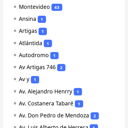
⚬
Montevideo
43
⚬
Ansina
1
⚬
Artigas
1
⚬
Atlántida
1
⚬
Autodromo
1
⚬
Av Artigas 746
2
⚬
Av y
1
⚬
Av. Alejandro Henrry
1
⚬
Av. Costanera Tabaré
1
⚬
Av. Don Pedro de Mendoza
2
⚬
Av. Luis Alberto de Herrera
1