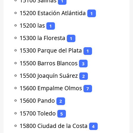
⚬
15100 Salinas
1
⚬
15200 Estación Atlántida
1
⚬
15200 las
1
⚬
15300 la Floresta
1
⚬
15300 Parque del Plata
1
⚬
15500 Barros Blancos
3
⚬
15500 Joaquín Suárez
2
⚬
15600 Empalme Olmos
7
⚬
15600 Pando
2
⚬
15700 Toledo
5
⚬
15800 Ciudad de la Costa
4