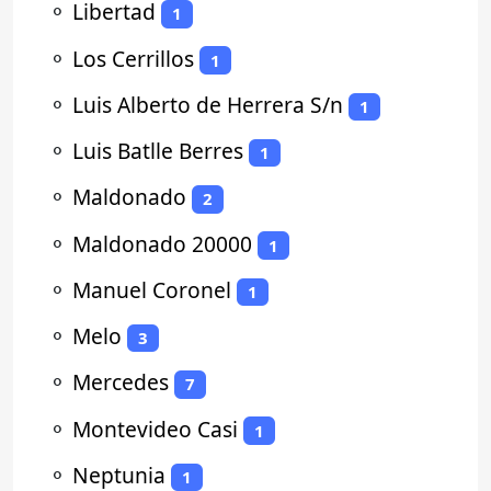
⚬
Libertad
1
⚬
Los Cerrillos
1
⚬
Luis Alberto de Herrera S/n
1
⚬
Luis Batlle Berres
1
⚬
Maldonado
2
⚬
Maldonado 20000
1
⚬
Manuel Coronel
1
⚬
Melo
3
⚬
Mercedes
7
⚬
Montevideo Casi
1
⚬
Neptunia
1