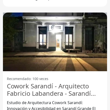
Artigas, la Frutería
Recomendado: 100 veces
Cowork Sarandí - Arquitecto
Fabricio Labandera - Sarandí
Grande
Estudio de Arquitectura Cowork Sarandí:
Innovación y Accesibilidad en Sarandí Grande El