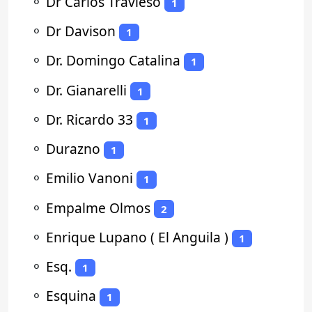
⚬
Dr Carlos Travieso
1
⚬
Dr Davison
1
⚬
Dr. Domingo Catalina
1
⚬
Dr. Gianarelli
1
⚬
Dr. Ricardo 33
1
⚬
Durazno
1
⚬
Emilio Vanoni
1
⚬
Empalme Olmos
2
⚬
Enrique Lupano ( El Anguila )
1
⚬
Esq.
1
⚬
Esquina
1