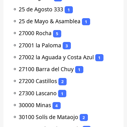
⚬
25 de Agosto 333
1
⚬
25 de Mayo & Asamblea
1
⚬
27000 Rocha
5
⚬
27001 la Paloma
3
⚬
27002 la Aguada y Costa Azul
1
⚬
27100 Barra del Chuy
1
⚬
27200 Castillos
2
⚬
27300 Lascano
1
⚬
30000 Minas
4
⚬
30100 Solís de Mataojo
2