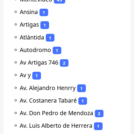
⚬
Ansina
1
⚬
Artigas
1
⚬
Atlántida
1
⚬
Autodromo
1
⚬
Av Artigas 746
2
⚬
Av y
1
⚬
Av. Alejandro Henrry
1
⚬
Av. Costanera Tabaré
1
⚬
Av. Don Pedro de Mendoza
2
⚬
Av. Luis Alberto de Herrera
1