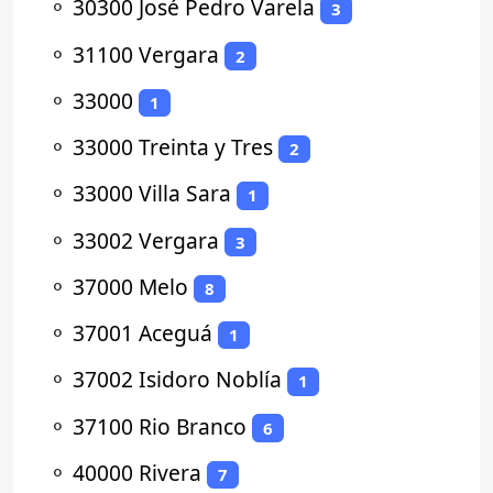
⚬
30300 José Pedro Varela
3
⚬
31100 Vergara
2
⚬
33000
1
⚬
33000 Treinta y Tres
2
⚬
33000 Villa Sara
1
⚬
33002 Vergara
3
⚬
37000 Melo
8
⚬
37001 Aceguá
1
⚬
37002 Isidoro Noblía
1
⚬
37100 Rio Branco
6
⚬
40000 Rivera
7