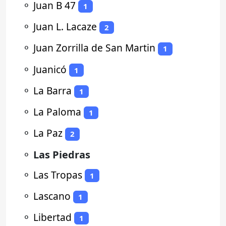
⚬
Juan B 47
1
⚬
Juan L. Lacaze
2
⚬
Juan Zorrilla de San Martin
1
⚬
Juanicó
1
⚬
La Barra
1
⚬
La Paloma
1
⚬
La Paz
2
⚬
Las Piedras
⚬
Las Tropas
1
⚬
Lascano
1
⚬
Libertad
1