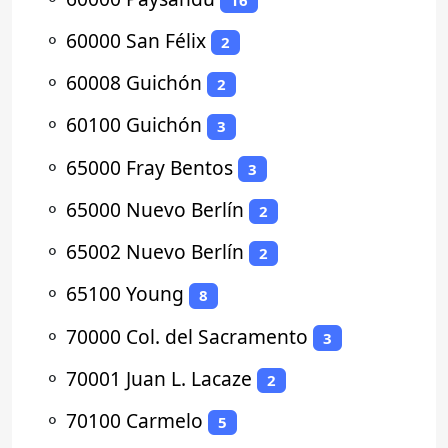
⚬
60000 San Félix
2
⚬
60008 Guichón
2
⚬
60100 Guichón
3
⚬
65000 Fray Bentos
3
⚬
65000 Nuevo Berlín
2
⚬
65002 Nuevo Berlín
2
⚬
65100 Young
8
⚬
70000 Col. del Sacramento
3
⚬
70001 Juan L. Lacaze
2
⚬
70100 Carmelo
5