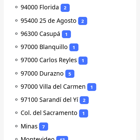
⚬
94000 Florida
2
⚬
95400 25 de Agosto
2
⚬
96300 Casupá
1
⚬
97000 Blanquillo
1
⚬
97000 Carlos Reyles
1
⚬
97000 Durazno
5
⚬
97000 Villa del Carmen
1
⚬
97100 Sarandí del Yí
2
⚬
Col. del Sacramento
1
⚬
Minas
7
⚬
Montevideo
43