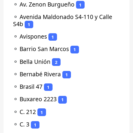
⚬
Av. Zenon Burgueño
1
⚬
Avenida Maldonado S4-110 y Calle
S4b
1
⚬
Avispones
1
⚬
Barrio San Marcos
1
⚬
Bella Unión
2
⚬
Bernabé Rivera
1
⚬
Brasil 47
1
⚬
Buxareo 2223
1
⚬
C. 212
1
⚬
C. 3
1