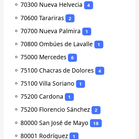
⚬
70300 Nueva Helvecia
4
⚬
70600 Tarariras
2
⚬
70700 Nueva Palmira
1
⚬
70800 Ombúes de Lavalle
1
⚬
75000 Mercedes
6
⚬
75100 Chacras de Dolores
4
⚬
75100 Villa Soriano
1
⚬
75200 Cardona
1
⚬
75200 Florencio Sánchez
2
⚬
80000 San José de Mayo
18
⚬
80001 Rodríguez
1