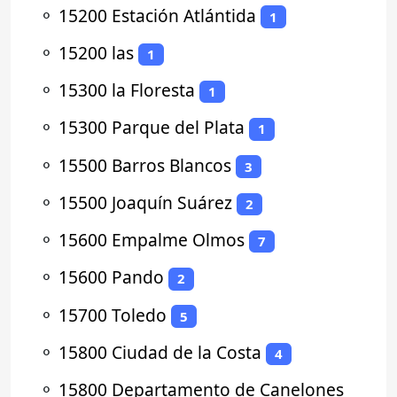
⚬
15200 Estación Atlántida
1
⚬
15200 las
1
⚬
15300 la Floresta
1
⚬
15300 Parque del Plata
1
⚬
15500 Barros Blancos
3
⚬
15500 Joaquín Suárez
2
⚬
15600 Empalme Olmos
7
⚬
15600 Pando
2
⚬
15700 Toledo
5
⚬
15800 Ciudad de la Costa
4
⚬
15800 Departamento de Canelones