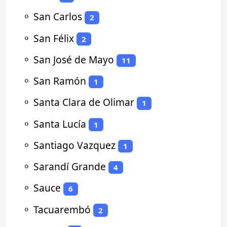
⚬
San Carlos
2
⚬
San Félix
2
⚬
San José de Mayo
11
⚬
San Ramón
1
⚬
Santa Clara de Olimar
1
⚬
Santa Lucía
1
⚬
Santiago Vazquez
1
⚬
Sarandí Grande
4
⚬
Sauce
6
⚬
Tacuarembó
2