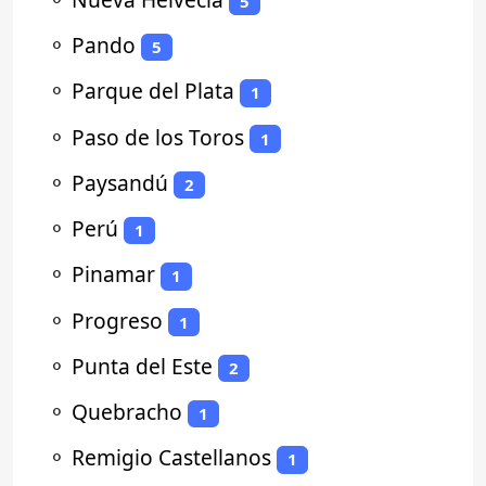
5
⚬
Pando
5
⚬
Parque del Plata
1
⚬
Paso de los Toros
1
⚬
Paysandú
2
⚬
Perú
1
⚬
Pinamar
1
⚬
Progreso
1
⚬
Punta del Este
2
⚬
Quebracho
1
⚬
Remigio Castellanos
1