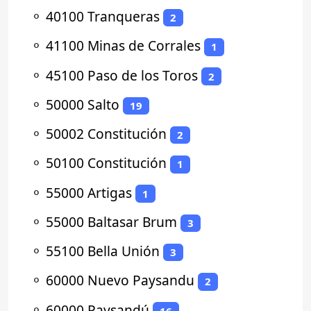
⚬
40100 Tranqueras
2
⚬
41100 Minas de Corrales
1
⚬
45100 Paso de los Toros
2
⚬
50000 Salto
19
⚬
50002 Constitución
2
⚬
50100 Constitución
1
⚬
55000 Artigas
1
⚬
55000 Baltasar Brum
3
⚬
55100 Bella Unión
3
⚬
60000 Nuevo Paysandu
2
⚬
60000 Paysandú
16