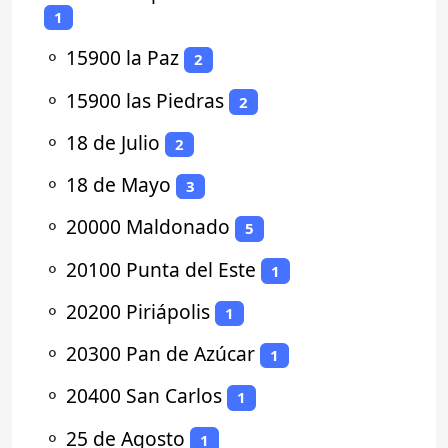
1
⚬
15900 la Paz
2
⚬
15900 las Piedras
2
⚬
18 de Julio
2
⚬
18 de Mayo
3
⚬
20000 Maldonado
5
⚬
20100 Punta del Este
1
⚬
20200 Piriápolis
1
⚬
20300 Pan de Azúcar
1
⚬
20400 San Carlos
1
⚬
25 de Agosto
1