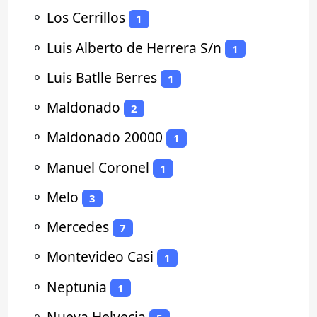
⚬
Los Cerrillos
1
⚬
Luis Alberto de Herrera S/n
1
⚬
Luis Batlle Berres
1
⚬
Maldonado
2
⚬
Maldonado 20000
1
⚬
Manuel Coronel
1
⚬
Melo
3
⚬
Mercedes
7
⚬
Montevideo Casi
1
⚬
Neptunia
1
⚬
Nueva Helvecia