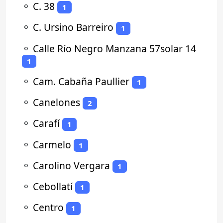
⚬
C. 38
1
⚬
C. Ursino Barreiro
1
⚬
Calle Río Negro Manzana 57solar 14
1
⚬
Cam. Cabaña Paullier
1
⚬
Canelones
2
⚬
Carafí
1
⚬
Carmelo
1
⚬
Carolino Vergara
1
⚬
Cebollatí
1
⚬
Centro
1