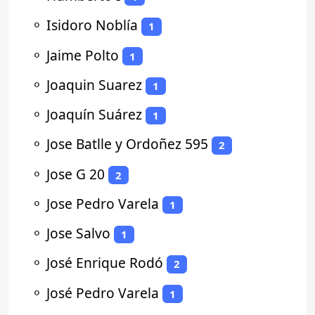
⚬
Isidoro Noblía
1
⚬
Jaime Polto
1
⚬
Joaquin Suarez
1
⚬
Joaquín Suárez
1
⚬
Jose Batlle y Ordoñez 595
2
⚬
Jose G 20
2
⚬
Jose Pedro Varela
1
⚬
Jose Salvo
1
⚬
José Enrique Rodó
2
⚬
José Pedro Varela
1