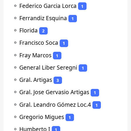
⚬
Federico Garcia Lorca
1
⚬
Ferrandiz Esquina
1
⚬
Florida
2
⚬
Francisco Soca
1
⚬
Fray Marcos
1
⚬
General Liber Seregni
1
⚬
Gral. Artigas
3
⚬
Gral. Jose Gervasio Artigas
1
⚬
Gral. Leandro Gómez Loc.4
1
⚬
Gregorio Migues
1
⚬
Humberto I
1