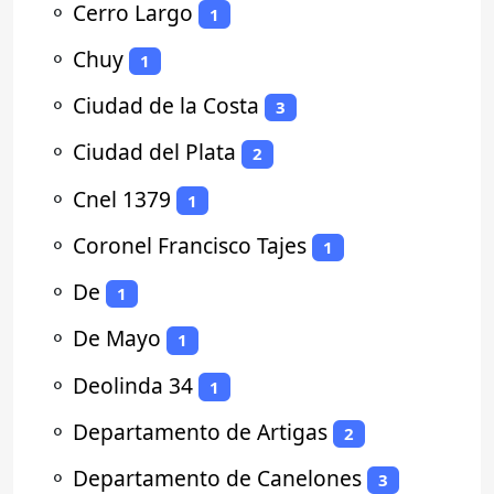
⚬
Cerro Largo
1
⚬
Chuy
1
⚬
Ciudad de la Costa
3
⚬
Ciudad del Plata
2
⚬
Cnel 1379
1
⚬
Coronel Francisco Tajes
1
⚬
De
1
⚬
De Mayo
1
⚬
Deolinda 34
1
⚬
Departamento de Artigas
2
⚬
Departamento de Canelones
3