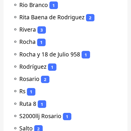
⚬
Rio Branco
1
⚬
Rita Baena de Rodriguez
2
⚬
Rivera
3
⚬
Rocha
1
⚬
Rocha y 18 de Julio 958
1
⚬
Rodríguez
1
⚬
Rosario
2
⚬
Rs
1
⚬
Ruta 8
1
⚬
S2000llj Rosario
1
⚬
Salto
2