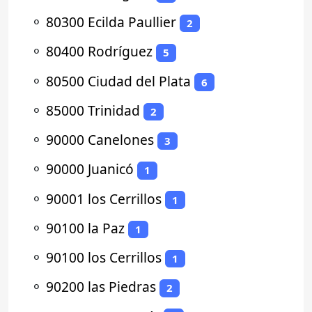
⚬
80300 Ecilda Paullier
2
⚬
80400 Rodríguez
5
⚬
80500 Ciudad del Plata
6
⚬
85000 Trinidad
2
⚬
90000 Canelones
3
⚬
90000 Juanicó
1
⚬
90001 los Cerrillos
1
⚬
90100 la Paz
1
⚬
90100 los Cerrillos
1
⚬
90200 las Piedras
2