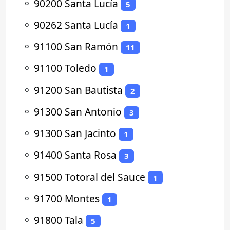
⚬
90200 Santa Lucía
5
⚬
90262 Santa Lucía
1
⚬
91100 San Ramón
11
⚬
91100 Toledo
1
⚬
91200 San Bautista
2
⚬
91300 San Antonio
3
⚬
91300 San Jacinto
1
⚬
91400 Santa Rosa
3
⚬
91500 Totoral del Sauce
1
⚬
91700 Montes
1
⚬
91800 Tala
5