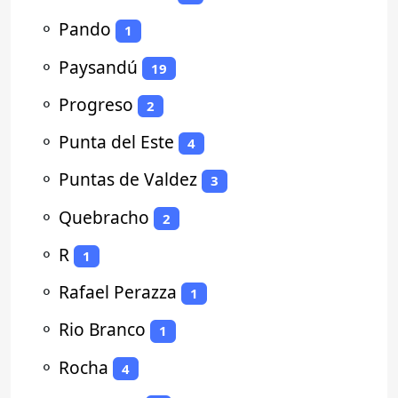
⚬
Pando
1
⚬
Paysandú
19
⚬
Progreso
2
⚬
Punta del Este
4
⚬
Puntas de Valdez
3
⚬
Quebracho
2
⚬
R
1
⚬
Rafael Perazza
1
⚬
Rio Branco
1
⚬
Rocha
4