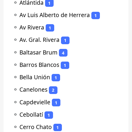
⚬
Atlántida
1
⚬
Av Luis Alberto de Herrera
1
⚬
Av Rivera
1
⚬
Av. Gral. Rivera
1
⚬
Baltasar Brum
4
⚬
Barros Blancos
1
⚬
Bella Unión
1
⚬
Canelones
2
⚬
Capdevielle
1
⚬
Cebollatí
1
⚬
Cerro Chato
1