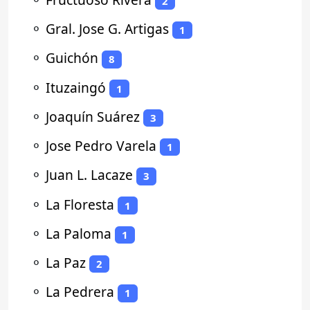
2
⚬
Gral. Jose G. Artigas
1
⚬
Guichón
8
⚬
Ituzaingó
1
⚬
Joaquín Suárez
3
⚬
Jose Pedro Varela
1
⚬
Juan L. Lacaze
3
⚬
La Floresta
1
⚬
La Paloma
1
⚬
La Paz
2
⚬
La Pedrera
1