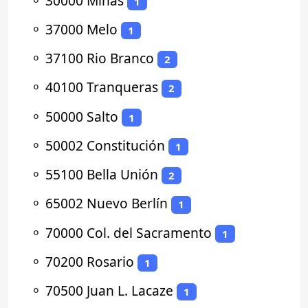
⚬
30000 Minas
1
⚬
37000 Melo
1
⚬
37100 Rio Branco
2
⚬
40100 Tranqueras
2
⚬
50000 Salto
1
⚬
50002 Constitución
1
⚬
55100 Bella Unión
2
⚬
65002 Nuevo Berlín
1
⚬
70000 Col. del Sacramento
1
⚬
70200 Rosario
1
⚬
70500 Juan L. Lacaze
1