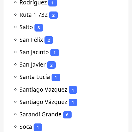
⚬
Rodríguez
1
⚬
Ruta 1 732
2
⚬
Salto
3
⚬
San Félix
2
⚬
San Jacinto
1
⚬
San Javier
2
⚬
Santa Lucía
1
⚬
Santiago Vazquez
1
⚬
Santiago Vázquez
1
⚬
Sarandí Grande
6
⚬
Soca
1