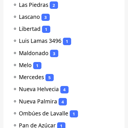
⚬
Las Piedras
2
⚬
Lascano
3
⚬
Libertad
1
⚬
Luis Lamas 3496
1
⚬
Maldonado
3
⚬
Melo
1
⚬
Mercedes
5
⚬
Nueva Helvecia
4
⚬
Nueva Palmira
4
⚬
Ombúes de Lavalle
1
⚬
Pan de Azúcar
1