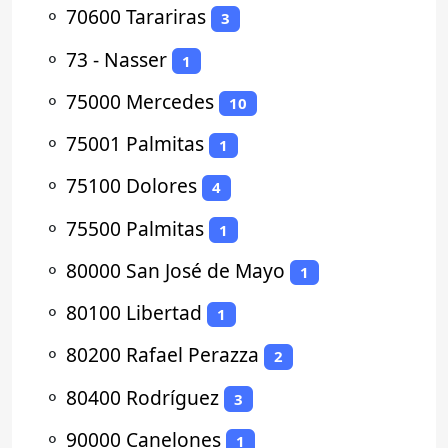
⚬
70600 Tarariras
3
⚬
73 - Nasser
1
⚬
75000 Mercedes
10
⚬
75001 Palmitas
1
⚬
75100 Dolores
4
⚬
75500 Palmitas
1
⚬
80000 San José de Mayo
1
⚬
80100 Libertad
1
⚬
80200 Rafael Perazza
2
⚬
80400 Rodríguez
3
⚬
90000 Canelones
1