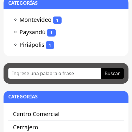
CATEGORÍAS
⚬
Montevideo
1
⚬
Paysandú
1
⚬
Piriápolis
1
Buscar
CATEGORÍAS
Centro Comercial
Cerrajero