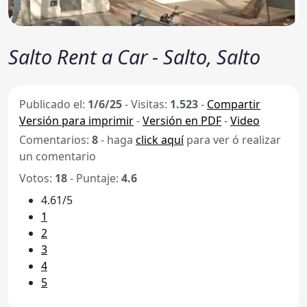
Salto Rent a Car - Salto, Salto
Publicado el:
1/6/25
-
Visitas:
1.523
-
Compartir
Versión para imprimir
-
Versión en PDF
-
Video
Comentarios:
8
- haga
click aquí
para ver ó realizar
un comentario
Votos:
18
- Puntaje:
4.6
4.61/5
1
2
3
4
5