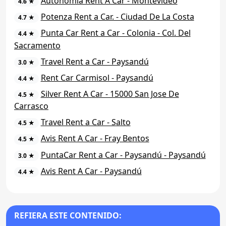
Autonomía Rent A Car - Montevideo
4.6 ★
Potenza Rent a Car. - Ciudad De La Costa
4.7 ★
Punta Car Rent a Car - Colonia - Col. Del
4.4 ★
Sacramento
Travel Rent a Car - Paysandú
3.0 ★
Rent Car Carmisol - Paysandú
4.4 ★
Silver Rent A Car - 15000 San Jose De
4.5 ★
Carrasco
Travel Rent a Car - Salto
4.5 ★
Avis Rent A Car - Fray Bentos
4.5 ★
PuntaCar Rent a Car - Paysandú - Paysandú
3.0 ★
Avis Rent A Car - Paysandú
4.4 ★
REFIERA ESTE CONTENIDO: