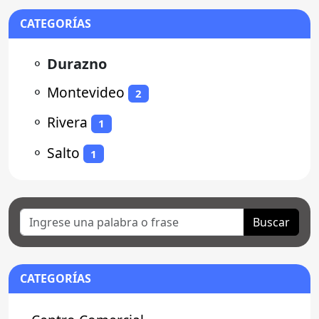
CATEGORÍAS
⚬
Durazno
⚬
Montevideo
2
⚬
Rivera
1
⚬
Salto
1
Buscar
CATEGORÍAS