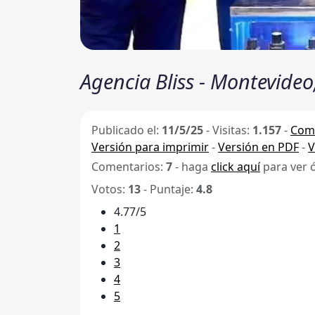
Agencia Bliss - Montevide
Publicado el:
11/5/25
-
Visitas:
1.157
-
Comp
Versión para imprimir
-
Versión en PDF
-
V
Comentarios:
7
- haga
click aquí
para ver 
Votos:
13
- Puntaje:
4.8
4.77/5
1
2
3
4
5