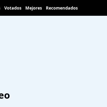
s
Votados
Mejores
Recomendados
deo