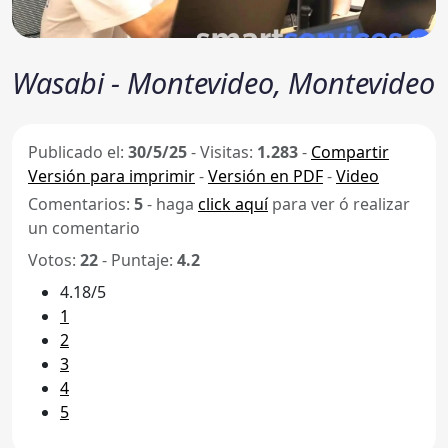
Wasabi - Montevideo, Montevideo
Publicado el:
30/5/25
-
Visitas:
1.283
-
Compartir
Versión para imprimir
-
Versión en PDF
-
Video
Comentarios:
5
- haga
click aquí
para ver ó realizar
un comentario
Votos:
22
- Puntaje:
4.2
4.18/5
1
2
3
4
5