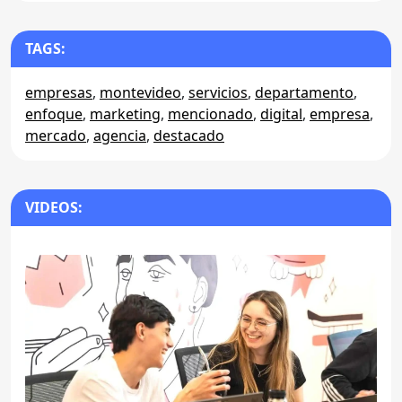
TAGS:
empresas
,
montevideo
,
servicios
,
departamento
,
enfoque
,
marketing
,
mencionado
,
digital
,
empresa
,
mercado
,
agencia
,
destacado
VIDEOS: