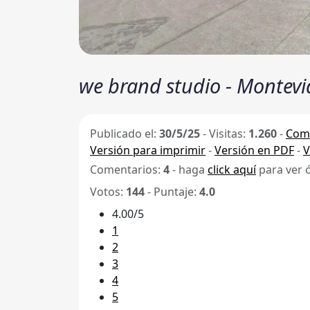
we brand studio - Montev
Publicado el:
30/5/25
-
Visitas:
1.260
-
Comp
Versión para imprimir
-
Versión en PDF
-
V
Comentarios:
4
- haga
click aquí
para ver 
Votos:
144
- Puntaje:
4.0
4.00/5
1
2
3
4
5