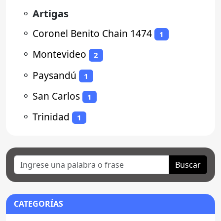
⚬
Artigas
⚬
Coronel Benito Chain 1474
1
⚬
Montevideo
2
⚬
Paysandú
1
⚬
San Carlos
1
⚬
Trinidad
1
Buscar
CATEGORÍAS