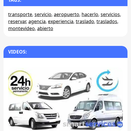
TAGS:
transporte
,
servicio
,
aeropuerto
,
hacerlo
,
servicios
,
reservar
,
agencia
,
experiencia
,
traslado
,
traslados
,
montevideo
,
abierto
VIDEOS: