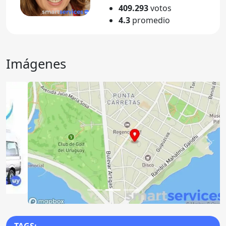
409.293
votos
4.3
promedio
Imágenes
Anterior
Sigu