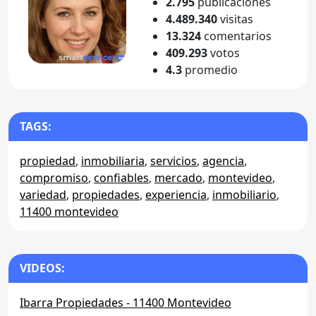
2.795
publicaciones
4.489.340
visitas
13.324
comentarios
409.293
votos
4.3
promedio
TAGS:
propiedad
,
inmobiliaria
,
servicios
,
agencia
,
compromiso
,
confiables
,
mercado
,
montevideo
,
variedad
,
propiedades
,
experiencia
,
inmobiliario
,
11400 montevideo
VIDEOS:
Ibarra Propiedades - 11400 Montevideo