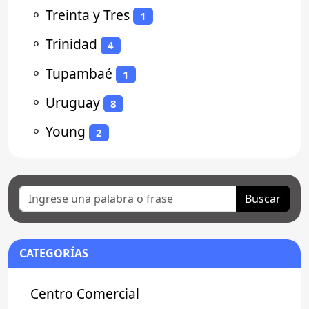
⚬
Treinta y Tres
1
⚬
Trinidad
4
⚬
Tupambaé
1
⚬
Uruguay
8
⚬
Young
2
Buscar
CATEGORÍAS
Centro Comercial