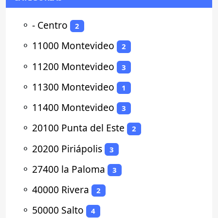
⚬
- Centro
2
⚬
11000 Montevideo
2
⚬
11200 Montevideo
3
⚬
11300 Montevideo
1
⚬
11400 Montevideo
3
⚬
20100 Punta del Este
2
⚬
20200 Piriápolis
3
⚬
27400 la Paloma
3
⚬
40000 Rivera
2
⚬
50000 Salto
4