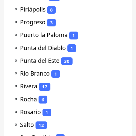
⚬
Piriápolis
8
⚬
Progreso
3
⚬
Puerto la Paloma
1
⚬
Punta del Diablo
1
⚬
Punta del Este
30
⚬
Rio Branco
1
⚬
Rivera
17
⚬
Rocha
6
⚬
Rosario
1
⚬
Salto
12