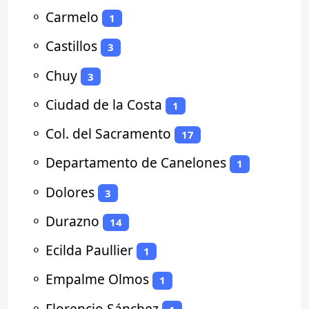
⚬
Carmelo
1
⚬
Castillos
3
⚬
Chuy
3
⚬
Ciudad de la Costa
1
⚬
Col. del Sacramento
17
⚬
Departamento de Canelones
1
⚬
Dolores
3
⚬
Durazno
14
⚬
Ecilda Paullier
1
⚬
Empalme Olmos
1
⚬
Florencio Sánchez