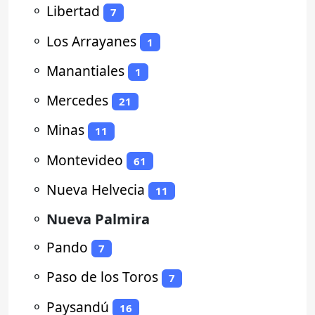
⚬
Libertad
7
⚬
Los Arrayanes
1
⚬
Manantiales
1
⚬
Mercedes
21
⚬
Minas
11
⚬
Montevideo
61
⚬
Nueva Helvecia
11
⚬
Nueva Palmira
⚬
Pando
7
⚬
Paso de los Toros
7
⚬
Paysandú
16