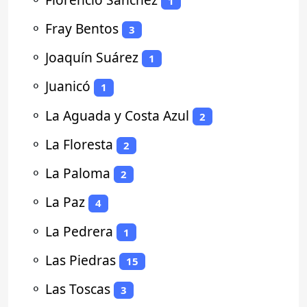
1
⚬
Fray Bentos
3
⚬
Joaquín Suárez
1
⚬
Juanicó
1
⚬
La Aguada y Costa Azul
2
⚬
La Floresta
2
⚬
La Paloma
2
⚬
La Paz
4
⚬
La Pedrera
1
⚬
Las Piedras
15
⚬
Las Toscas
3