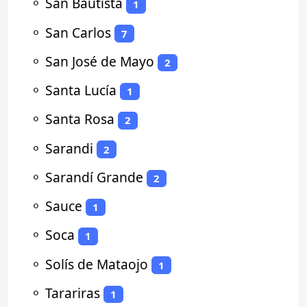
⚬
San Bautista
1
⚬
San Carlos
7
⚬
San José de Mayo
2
⚬
Santa Lucía
1
⚬
Santa Rosa
2
⚬
Sarandi
2
⚬
Sarandí Grande
2
⚬
Sauce
1
⚬
Soca
1
⚬
Solís de Mataojo
1
⚬
Tarariras
1