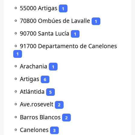
⚬
55000 Artigas
1
⚬
70800 Ombúes de Lavalle
1
⚬
90700 Santa Lucía
1
⚬
91700 Departamento de Canelones
1
⚬
Arachania
1
⚬
Artigas
6
⚬
Atlántida
5
⚬
Ave.rosevelt
2
⚬
Barros Blancos
2
⚬
Canelones
3