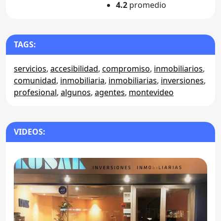
4.2
promedio
TAGS:
servicios
,
accesibilidad
,
compromiso
,
inmobiliarios
,
comunidad
,
inmobiliaria
,
inmobiliarias
,
inversiones
,
profesional
,
algunos
,
agentes
,
montevideo
VIDEOS: