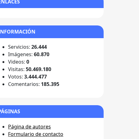
ENLACES
INFORMACIÓN
Servicios:
26.444
Imágenes:
60.870
Videos:
0
Visitas:
50.469.180
Votos:
3.444.477
Comentarios:
185.395
PÁGINAS
Página de autores
Formulario de contacto