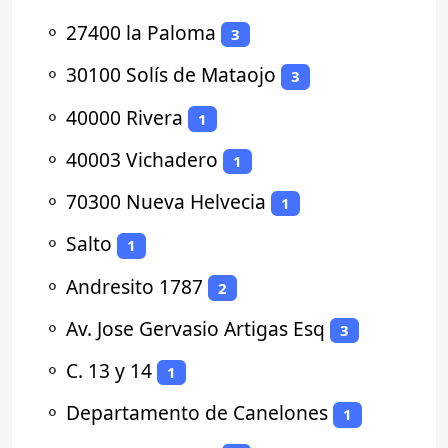
⚬
27400 la Paloma
3
⚬
30100 Solís de Mataojo
3
⚬
40000 Rivera
1
⚬
40003 Vichadero
1
⚬
70300 Nueva Helvecia
1
⚬
Salto
1
⚬
Andresito 1787
2
⚬
Av. Jose Gervasio Artigas Esq
3
⚬
C. 13 y 14
1
⚬
Departamento de Canelones
1