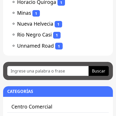
⚬
Horacio Quiroga
1
⚬
Minas
1
⚬
Nueva Helvecia
1
⚬
Rio Negro Casi
1
⚬
Unnamed Road
1
Buscar
CATEGORÍAS
Centro Comercial