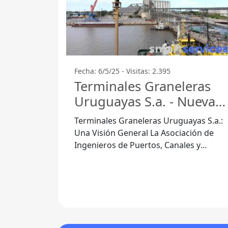
Fecha: 6/5/25 - Visitas: 2.395
Terminales Graneleras
Uruguayas S.a. - Nueva
Palmira
Terminales Graneleras Uruguayas S.a.:
Una Visión General La Asociación de
Ingenieros de Puertos, Canales y
Caminos juega un papel crucial en el
desarrollo