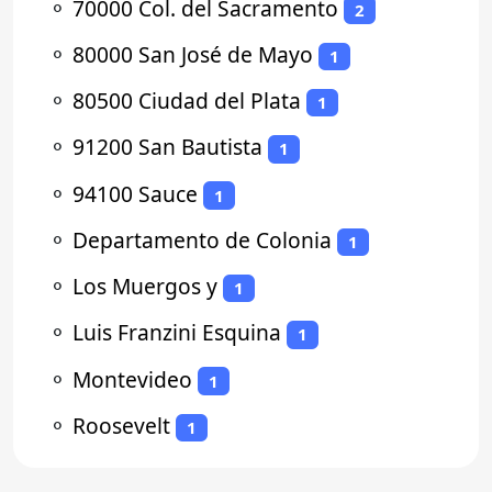
⚬
70000 Col. del Sacramento
2
⚬
80000 San José de Mayo
1
⚬
80500 Ciudad del Plata
1
⚬
91200 San Bautista
1
⚬
94100 Sauce
1
⚬
Departamento de Colonia
1
⚬
Los Muergos y
1
⚬
Luis Franzini Esquina
1
⚬
Montevideo
1
⚬
Roosevelt
1