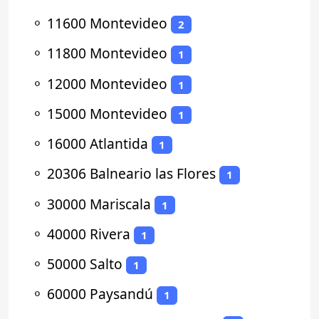
⚬
11600 Montevideo
2
⚬
11800 Montevideo
1
⚬
12000 Montevideo
1
⚬
15000 Montevideo
1
⚬
16000 Atlantida
1
⚬
20306 Balneario las Flores
1
⚬
30000 Mariscala
1
⚬
40000 Rivera
1
⚬
50000 Salto
1
⚬
60000 Paysandú
1