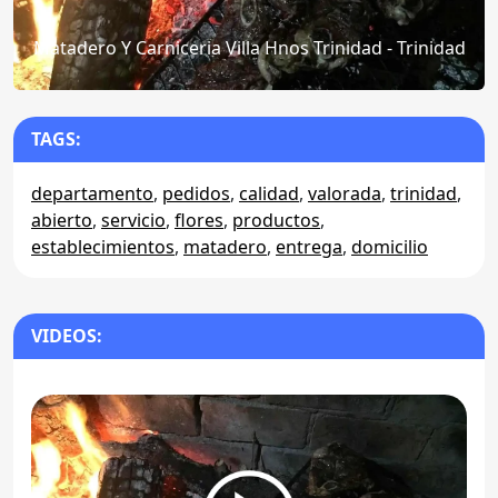
Matadero Y Carniceria Villa Hnos Trinidad - Trinidad
TAGS:
departamento
,
pedidos
,
calidad
,
valorada
,
trinidad
,
abierto
,
servicio
,
flores
,
productos
,
establecimientos
,
matadero
,
entrega
,
domicilio
VIDEOS: