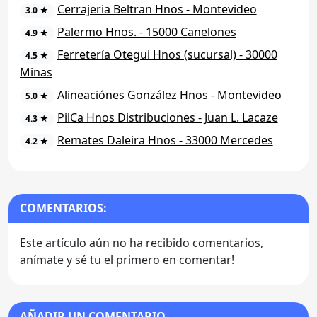
Cerrajeria Beltran Hnos - Montevideo
3.0 ★
Palermo Hnos. - 15000 Canelones
4.9 ★
Ferretería Otegui Hnos (sucursal) - 30000
4.5 ★
Minas
Alineaciónes González Hnos - Montevideo
5.0 ★
PilCa Hnos Distribuciones - Juan L. Lacaze
4.3 ★
Remates Daleira Hnos - 33000 Mercedes
4.2 ★
COMENTARIOS:
Este artículo aún no ha recibido comentarios,
anímate y sé tu el primero en comentar!
AÑADIR UN COMENTARIO