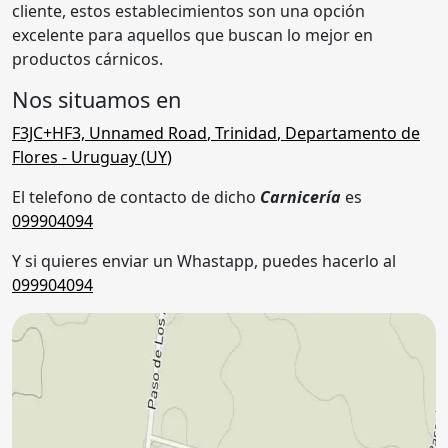
cliente, estos establecimientos son una opción
excelente para aquellos que buscan lo mejor en
productos cárnicos.
Nos situamos en
F3JC+HF3, Unnamed Road
,
Trinidad
,
Departamento de
Flores
- Uruguay (
UY
)
El telefono de contacto de dicho
Carnicería
es
099904094
Y si quieres enviar un Whastapp, puedes hacerlo al
099904094