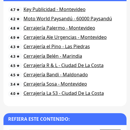
Key Publicidad - Montevideo
4.7 ★
Moto World Paysandú - 60000 Paysandú
4.2 ★
Cerrajería Palermo - Montevideo
4.8 ★
Cerrajería Ale Urgencias - Montevideo
4.9 ★
Cerrajería el Pino - Las Piedras
4.3 ★
Cerrajería Belén - Marindia
4.3 ★
Cerrajería R & L - Ciudad De La Costa
4.5 ★
Cerrajería Bandi - Maldonado
4.5 ★
Cerrajería Sosa - Montevideo
3.4 ★
Cerrajería La 53 - Ciudad De La Costa
4.0 ★
REFIERA ESTE CONTENIDO: