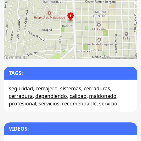
Anterior
Sigu
TAGS:
seguridad
,
cerrajero
,
sistemas
,
cerraduras
,
cerradura
,
dependiendo
,
calidad
,
maldonado
,
profesional
,
servicios
,
recomendable
,
servicio
VIDEOS: