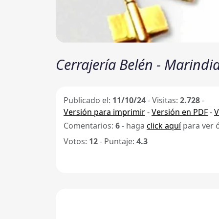
Cerrajería Belén - Marindi
Publicado el:
11/10/24
-
Visitas:
2.728
-
Versión para imprimir
-
Versión en PDF
-
V
Comentarios:
6
- haga
click aquí
para ver 
Votos:
12
- Puntaje:
4.3