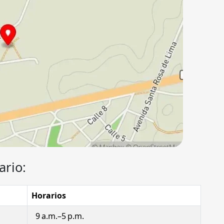
ario:
Horarios
9 a.m.–5 p.m.