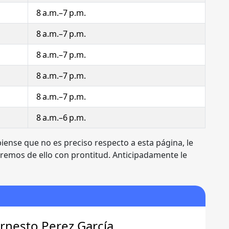
8 a.m.–7 p.m.
8 a.m.–7 p.m.
8 a.m.–7 p.m.
8 a.m.–7 p.m.
8 a.m.–7 p.m.
8 a.m.–6 p.m.
iense que no es preciso respecto a esta página, le
mos de ello con prontitud. Anticipadamente le
rnesto Perez García