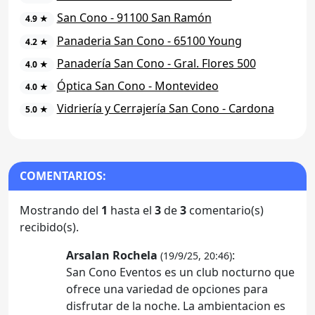
San Cono - 91100 San Ramón
4.9 ★
Panaderia San Cono - 65100 Young
4.2 ★
Panadería San Cono - Gral. Flores 500
4.0 ★
Óptica San Cono - Montevideo
4.0 ★
Vidriería y Cerrajería San Cono - Cardona
5.0 ★
COMENTARIOS:
Mostrando del
1
hasta el
3
de
3
comentario(s)
recibido(s).
Arsalan Rochela
:
(19/9/25, 20:46)
San Cono Eventos es un club nocturno que
ofrece una variedad de opciones para
disfrutar de la noche. La ambientacion es