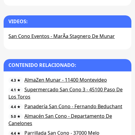
VIDEOS:
San Cono Eventos - MarÃ­a Stagnero De Munar
CONTENIDO RELACIONADO:
AlmaZen Munar - 11400 Montevideo
4.3 ★
Supermercado San Cono 3 - 45100 Paso De
4.1 ★
Los Toros
Panadería San Cono - Fernando Beduchant
4.4 ★
Almacén San Cono - Departamento De
5.0 ★
Canelones
Parrillada San Cono - 37000 Melo
4.4 ★