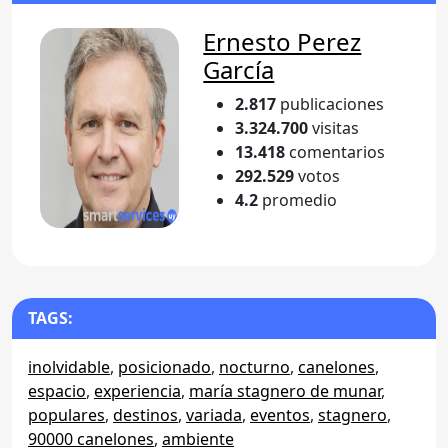
Ernesto Perez
García
2.817
publicaciones
3.324.700
visitas
13.418
comentarios
292.529
votos
4.2
promedio
TAGS:
inolvidable
,
posicionado
,
nocturno
,
canelones
,
espacio
,
experiencia
,
maría stagnero de munar
,
populares
,
destinos
,
variada
,
eventos
,
stagnero
,
90000 canelones
,
ambiente