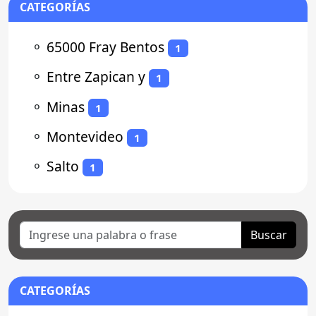
CATEGORÍAS
⚬
65000 Fray Bentos
1
⚬
Entre Zapican y
1
⚬
Minas
1
⚬
Montevideo
1
⚬
Salto
1
Buscar
CATEGORÍAS