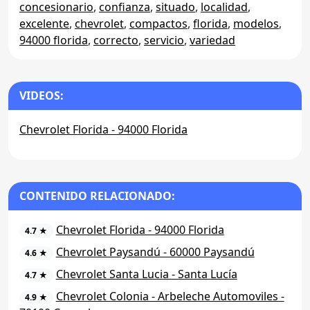
concesionario
,
confianza
,
situado
,
localidad
,
excelente
,
chevrolet
,
compactos
,
florida
,
modelos
,
94000 florida
,
correcto
,
servicio
,
variedad
VIDEOS:
Chevrolet Florida - 94000 Florida
CONTENIDO RELACIONADO:
Chevrolet Florida - 94000 Florida
4.7 ★
Chevrolet Paysandú - 60000 Paysandú
4.6 ★
Chevrolet Santa Lucia - Santa Lucía
4.7 ★
Chevrolet Colonia - Arbeleche Automoviles -
4.9 ★