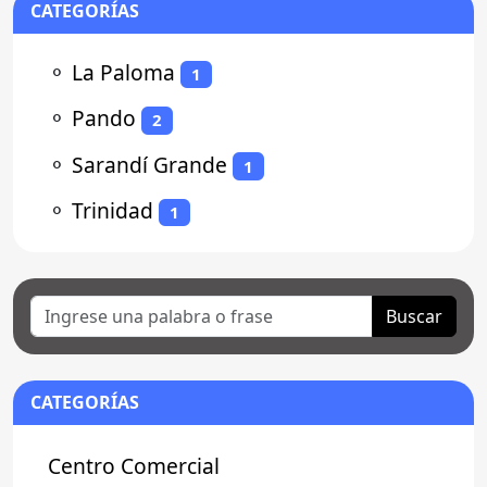
CATEGORÍAS
⚬
La Paloma
1
⚬
Pando
2
⚬
Sarandí Grande
1
⚬
Trinidad
1
Buscar
CATEGORÍAS
Centro Comercial