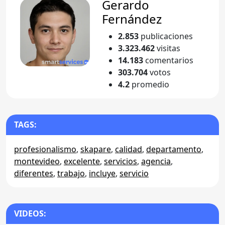
Gerardo
Fernández
2.853
publicaciones
3.323.462
visitas
14.183
comentarios
303.704
votos
4.2
promedio
TAGS:
profesionalismo
,
skapare
,
calidad
,
departamento
,
montevideo
,
excelente
,
servicios
,
agencia
,
diferentes
,
trabajo
,
incluye
,
servicio
VIDEOS: