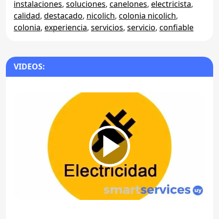
instalaciones
,
soluciones
,
canelones
,
electricista
,
calidad
,
destacado
,
nicolich
,
colonia nicolich
,
colonia
,
experiencia
,
servicios
,
servicio
,
confiable
VIDEOS: