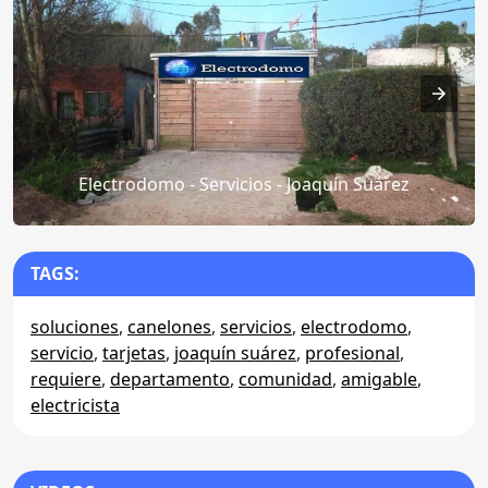
Electrodomo - Servicios - Joaquín Suárez
TAGS:
soluciones
,
canelones
,
servicios
,
electrodomo
,
servicio
,
tarjetas
,
joaquín suárez
,
profesional
,
requiere
,
departamento
,
comunidad
,
amigable
,
electricista