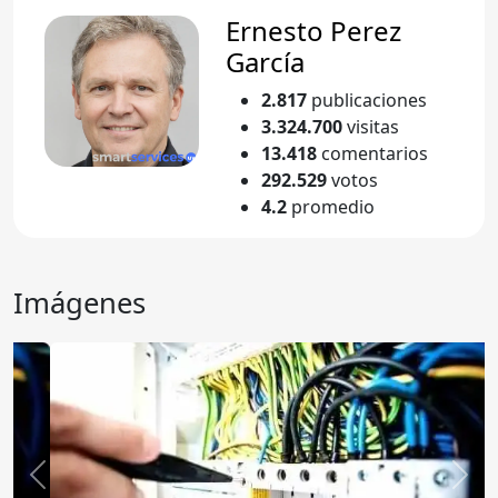
Ernesto Perez
García
2.817
publicaciones
3.324.700
visitas
13.418
comentarios
292.529
votos
4.2
promedio
Imágenes
Anterior
Sigu