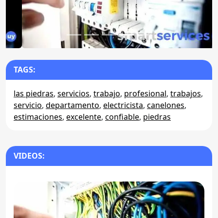
TAGS:
las piedras
,
servicios
,
trabajo
,
profesional
,
trabajos
,
servicio
,
departamento
,
electricista
,
canelones
,
estimaciones
,
excelente
,
confiable
,
piedras
VIDEOS: