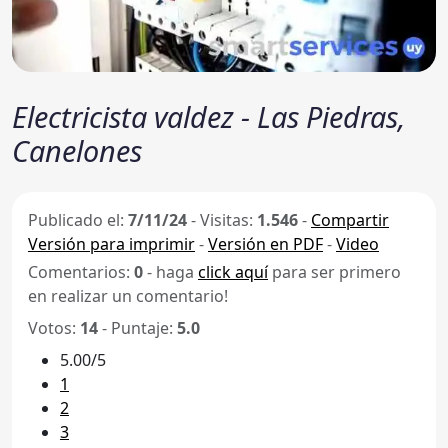
Electricista valdez - Las Piedras,
Canelones
Publicado el:
7/11/24
-
Visitas:
1.546
-
Compartir
Versión para imprimir
-
Versión en PDF
-
Video
Comentarios:
0
- haga
click aquí
para ser primero
en realizar un comentario!
Votos:
14
- Puntaje:
5.0
5.00/5
1
2
3