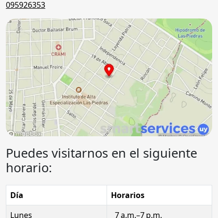
095926353
Puedes visitarnos en el siguiente
horario:
Día
Horarios
Lunes
7 a.m.–7 p.m.