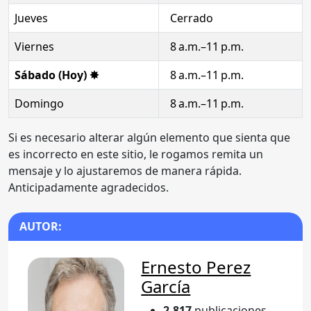
Jueves
Cerrado
Viernes
8 a.m.–11 p.m.
Sábado (Hoy) ✸
8 a.m.–11 p.m.
Domingo
8 a.m.–11 p.m.
Si es necesario alterar algún elemento que sienta que
es incorrecto en este sitio, le rogamos remita un
mensaje y lo ajustaremos de manera rápida.
Anticipadamente agradecidos.
AUTOR:
Ernesto Perez
García
2.817
publicaciones