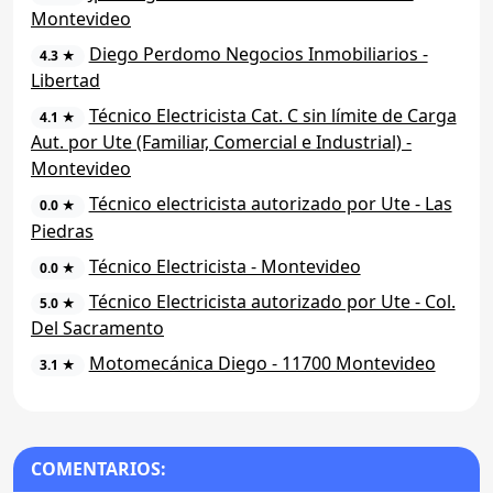
Montevideo
Diego Perdomo Negocios Inmobiliarios -
4.3 ★
Libertad
Técnico Electricista Cat. C sin límite de Carga
4.1 ★
Aut. por Ute (Familiar, Comercial e Industrial) -
Montevideo
Técnico electricista autorizado por Ute - Las
0.0 ★
Piedras
Técnico Electricista - Montevideo
0.0 ★
Técnico Electricista autorizado por Ute - Col.
5.0 ★
Del Sacramento
Motomecánica Diego - 11700 Montevideo
3.1 ★
COMENTARIOS: