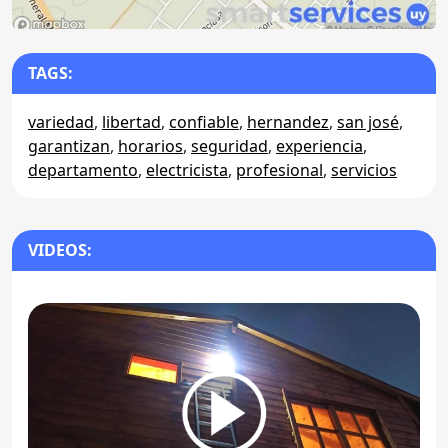
TAGS:
variedad
,
libertad
,
confiable
,
hernandez
,
san josé
,
garantizan
,
horarios
,
seguridad
,
experiencia
,
departamento
,
electricista
,
profesional
,
servicios
VIDEOS: