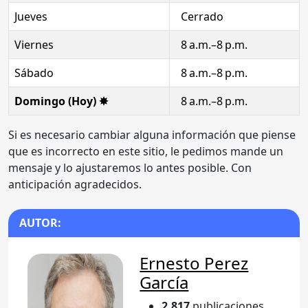
Jueves
Cerrado
Viernes
8 a.m.–8 p.m.
Sábado
8 a.m.–8 p.m.
Domingo (Hoy) ✸
8 a.m.–8 p.m.
Si es necesario cambiar alguna información que piense
que es incorrecto en este sitio, le pedimos mande un
mensaje y lo ajustaremos lo antes posible. Con
anticipación agradecidos.
AUTOR:
Ernesto Perez
García
2.817
publicaciones