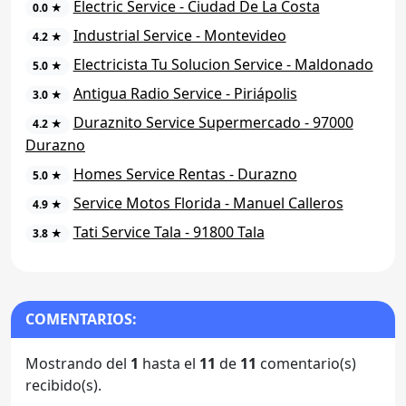
Electric Service - Ciudad De La Costa
0.0 ★
Industrial Service - Montevideo
4.2 ★
Electricista Tu Solucion Service - Maldonado
5.0 ★
Antigua Radio Service - Piriápolis
3.0 ★
Duraznito Service Supermercado - 97000
4.2 ★
Durazno
Homes Service Rentas - Durazno
5.0 ★
Service Motos Florida - Manuel Calleros
4.9 ★
Tati Service Tala - 91800 Tala
3.8 ★
COMENTARIOS:
Mostrando del
1
hasta el
11
de
11
comentario(s)
recibido(s).