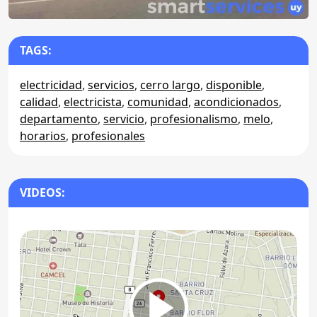
TAGS:
electricidad
,
servicios
,
cerro largo
,
disponible
,
calidad
,
electricista
,
comunidad
,
acondicionados
,
departamento
,
servicio
,
profesionalismo
,
melo
,
horarios
,
profesionales
VIDEOS: