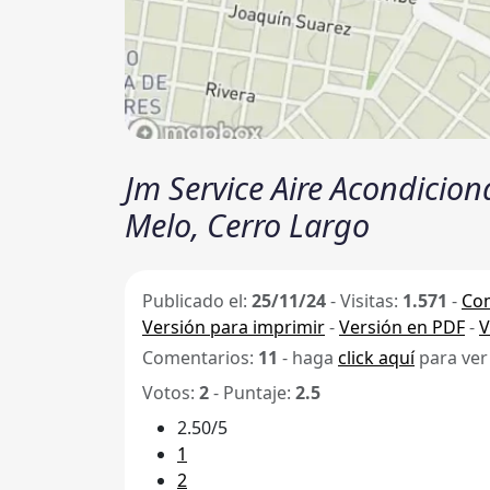
Jm Service Aire Acondiciona
Melo, Cerro Largo
Publicado el:
25/11/24
-
Visitas:
1.571
-
Com
Versión para imprimir
-
Versión en PDF
-
V
Comentarios:
11
- haga
click aquí
para ver
Votos:
2
- Puntaje:
2.5
2.50/5
1
2