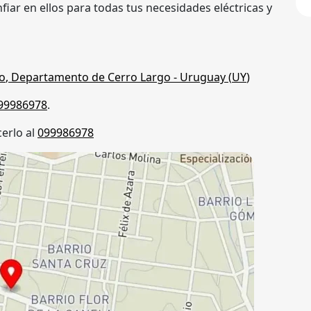
iar en ellos para todas tus necesidades eléctricas y
o
,
Departamento de Cerro Largo
- Uruguay (
UY
)
99986978
.
erlo al
099986978