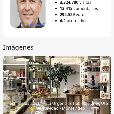
3.324.700
visitas
13.418
comentarios
292.529
votos
4.2
promedio
Imágenes
Electricistas Electricista Urgencias Habilitaciones Ute
⚡ Montevideo - Montevideo