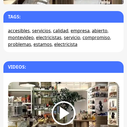
TAGS:
accesibles
,
servicios
,
calidad
,
empresa
,
abierto
,
montevideo
,
electricistas
,
servicio
,
compromiso
,
problemas
,
estamos
,
electricista
VIDEOS: