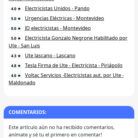
Electricistas Unidos - Pando
4.0 ★
Urgencias Eléctricas - Montevideo
5.0 ★
JD electricistas - Montevideo
0.0 ★
Electricista Gonzalo Negrone Habilitado por
5.0 ★
Ute - San Luis
Ute lascano - Lascano
4.3 ★
Tesla Firma de Ute - Electricista - Piriápolis
4.8 ★
Voltac Servicios -Electricistas aut. por Ute -
4.6 ★
Maldonado
COMENTARIOS:
Este artículo aún no ha recibido comentarios,
anímate y sé tu el primero en comentar!