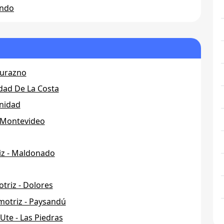
ando
Durazno
udad De La Costa
inidad
- Montevideo
iz - Maldonado
triz - Dolores
omotriz - Paysandú
 Ute - Las Piedras