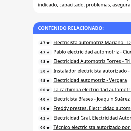
indicado
,
capacitado
,
problemas
,
asegur
CONTENIDO RELACIONADO:
Electricista automotriz Mariano - 
4.7 ★
Pablo electricidad automotriz - Ci
4.7 ★
Electricidad Automotriz Torres - Tr
4.8 ★
Instalador electricista autorizado 
5.0 ★
Electricidad automotriz - Vergara
4.5 ★
La cachimba electricidad automotr
0.0 ★
Electricista 3fases - Joaquín Suárez
4.0 ★
Freddy prestes. Electricidad automo
4.9 ★
Electricidad Gral. Electricidad Aut
4.3 ★
Técnico electricista autorizado por
0.0 ★