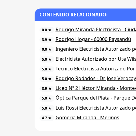
CONTENIDO RELACIONADO:
Rodrigo Miranda Electricista - Ciu
0.0 ★
Rodrigo Hogar - 60000 Paysandú
3.9 ★
Ingeniero Electricista Autorizado p
0.0 ★
Electricista Autorizado por Ute Wil
5.0 ★
Tecnico Electricista Autorizado P
5.0 ★
Rodrigo Rodados - Dr. Jose Veroca
5.0 ★
Liceo Nº 2 Héctor Miranda - Monte
3.9 ★
Óptica Parque del Plata - Parque De
5.0 ★
Luis Rossi Electricista Autorizado p
5.0 ★
Gomeria Miranda - Merinos
4.7 ★