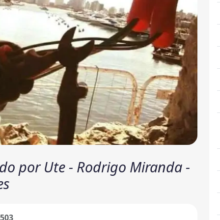
zado por Ute - Rodrigo Miranda -
es
.503