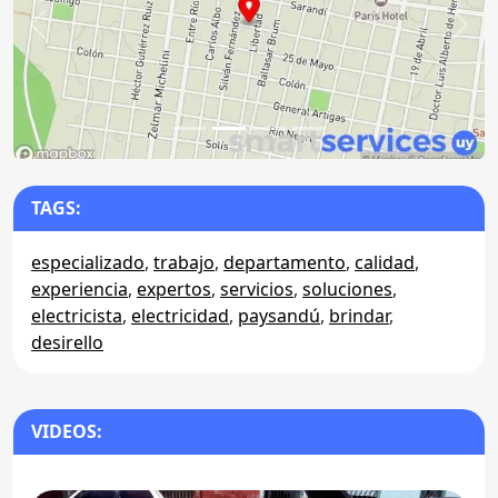
Anterior
Sigu
TAGS:
especializado
,
trabajo
,
departamento
,
calidad
,
experiencia
,
expertos
,
servicios
,
soluciones
,
electricista
,
electricidad
,
paysandú
,
brindar
,
desirello
VIDEOS: