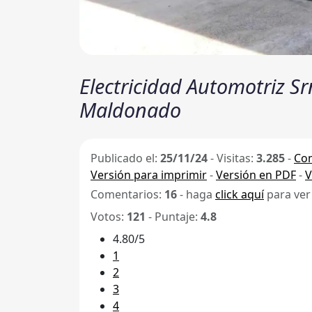
Electricidad Automotriz Srn 
Maldonado
Publicado el:
25/11/24
-
Visitas:
3.285
-
Com
Versión para imprimir
-
Versión en PDF
-
V
Comentarios:
16
- haga
click aquí
para ver
Votos:
121
- Puntaje:
4.8
4.80/5
1
2
3
4