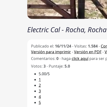
Electric Cal - Rocha, Rocha
Publicado el:
16/11/24
-
Visitas:
1.584
-
Com
Versión para imprimir
-
Versión en PDF
-
V
Comentarios:
0
- haga
click aquí
para ser 
Votos:
3
- Puntaje:
5.0
5.00/5
1
2
3
4
5