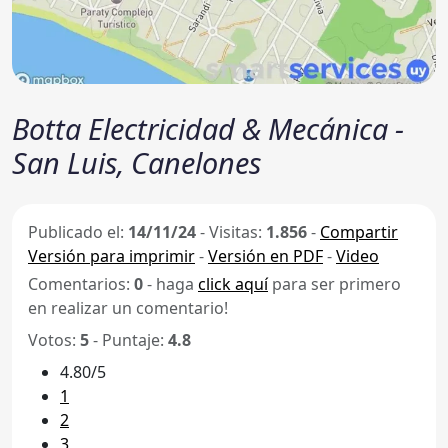
Botta Electricidad & Mecánica -
San Luis, Canelones
Publicado el:
14/11/24
-
Visitas:
1.856
-
Compartir
Versión para imprimir
-
Versión en PDF
-
Video
Comentarios:
0
- haga
click aquí
para ser primero
en realizar un comentario!
Votos:
5
- Puntaje:
4.8
4.80/5
1
2
3