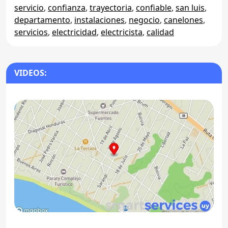
servicio
,
confianza
,
trayectoria
,
confiable
,
san luis
,
departamento
,
instalaciones
,
negocio
,
canelones
,
servicios
,
electricidad
,
electricista
,
calidad
VIDEOS: