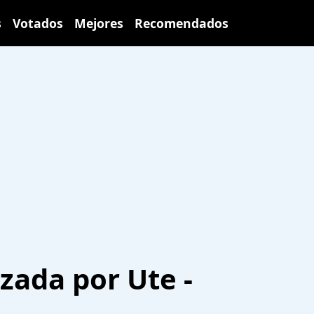
s
Votados
Mejores
Recomendados
izada por Ute -