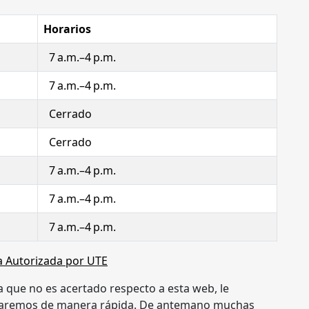
Horarios
7 a.m.–4 p.m.
7 a.m.–4 p.m.
Cerrado
Cerrado
7 a.m.–4 p.m.
7 a.m.–4 p.m.
7 a.m.–4 p.m.
ma Autorizada por UTE
a que no es acertado respecto a esta web, le
ionaremos de manera rápida. De antemano muchas