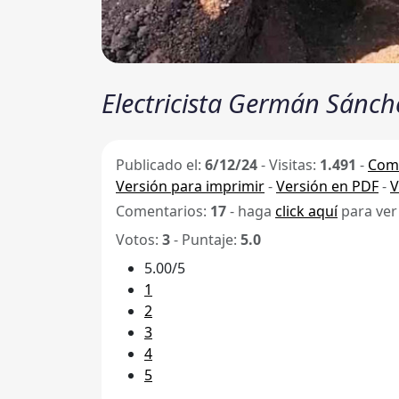
Electricista Germán Sánche
Publicado el:
6/12/24
-
Visitas:
1.491
-
Comp
Versión para imprimir
-
Versión en PDF
-
V
Comentarios:
17
- haga
click aquí
para ver
Votos:
3
- Puntaje:
5.0
5.00/5
1
2
3
4
5