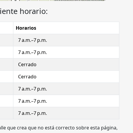
iente horario:
Horarios
7 a.m.–7 p.m.
7 a.m.–7 p.m.
Cerrado
Cerrado
7 a.m.–7 p.m.
7 a.m.–7 p.m.
7 a.m.–7 p.m.
alle que crea que no está correcto sobre esta página,