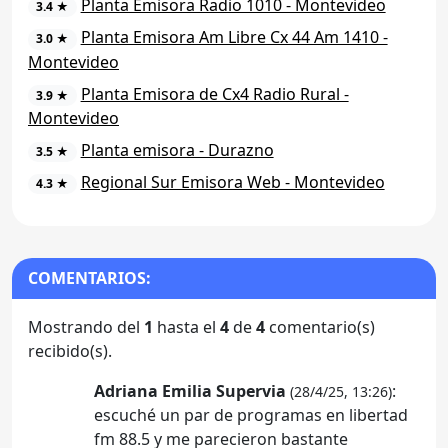
Planta Emisora Radio 1010 - Montevideo
3.4 ★
Planta Emisora Am Libre Cx 44 Am 1410 -
3.0 ★
Montevideo
Planta Emisora de Cx4 Radio Rural -
3.9 ★
Montevideo
Planta emisora - Durazno
3.5 ★
Regional Sur Emisora Web - Montevideo
4.3 ★
COMENTARIOS:
Mostrando del
1
hasta el
4
de
4
comentario(s)
recibido(s).
Adriana Emilia Supervia
:
(28/4/25, 13:26)
escuché un par de programas en libertad
fm 88.5 y me parecieron bastante