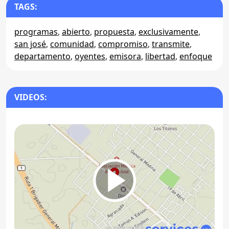
TAGS:
programas
,
abierto
,
propuesta
,
exclusivamente
,
san josé
,
comunidad
,
compromiso
,
transmite
,
departamento
,
oyentes
,
emisora
,
libertad
,
enfoque
VIDEOS: