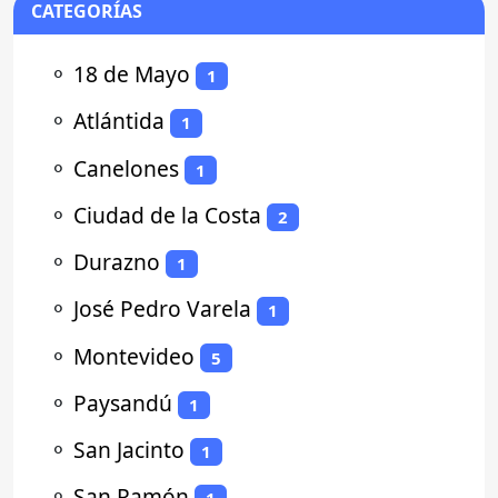
CATEGORÍAS
⚬
18 de Mayo
1
⚬
Atlántida
1
⚬
Canelones
1
⚬
Ciudad de la Costa
2
⚬
Durazno
1
⚬
José Pedro Varela
1
⚬
Montevideo
5
⚬
Paysandú
1
⚬
San Jacinto
1
⚬
San Ramón